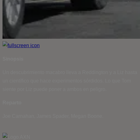
Sinopsis
Un descubrimiento macabro lleva a Reddington y a Liz hasta
un científico que hace experimentos sórdidos. Lo que Tom
siente por Liz puede poner a ambos en peligro.
Reparto
Joe Carnahan, James Spader, Megan Boone.