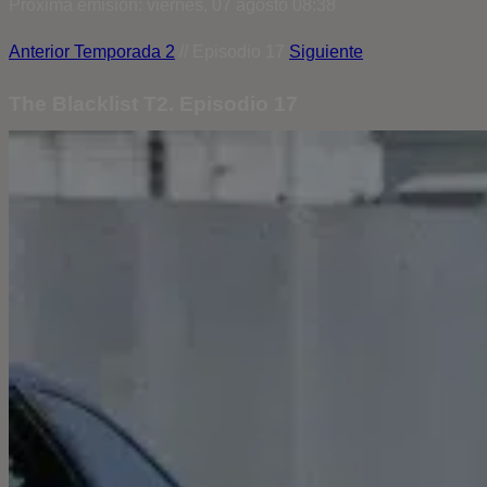
Próxima emisión: viernes, 07 agosto 08:38
Anterior
Temporada 2
// Episodio 17
Siguiente
The Blacklist T2. Episodio 17