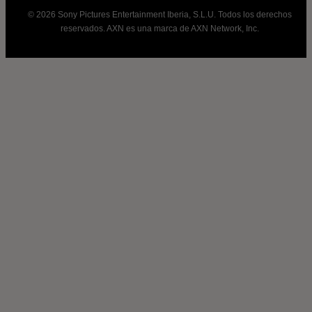
© 2026 Sony Pictures Entertainment Iberia, S.L.U. Todos los derechos
reservados. AXN es una marca de AXN Network, Inc.