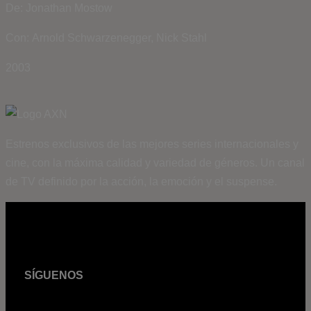
De: Jonathan Mostow
Con: Arnold Schwarzenegger, Nick Stahl
2003
Estrenos exclusivos de las mejores series internacionales y
cine, con la máxima calidad y variedad de géneros. Un canal
de TV definido por la acción, la emoción y el suspense.
SÍGUENOS