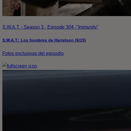
S.W.A.T. - Season 3 - Episode 304 -"Immunity"
S.W.A.T.: Los hombres de Harrelson (6/15)
Fotos exclusivas del episodio