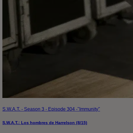
S.W.A.T. - Season 3 - Episode 304 -"Immunity"
S.W.A.T.: Los hombres de Harrelson (8/15)