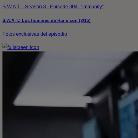
S.W.A.T. - Season 3 - Episode 304 -"Immunity"
S.W.A.T.: Los hombres de Harrelson (3/15)
Fotos exclusivas del episodio