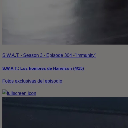
S.W.A.T. - Season 3 - Episode 304 -"Immunity"
S.W.A.T.: Los hombres de Harrelson (4/15)
Fotos exclusivas del episodio