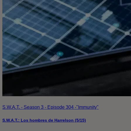
S.W.A.T. - Season 3 - Episode 304 -"Immunity"
S.W.A.T.: Los hombres de Harrelson (5/15)