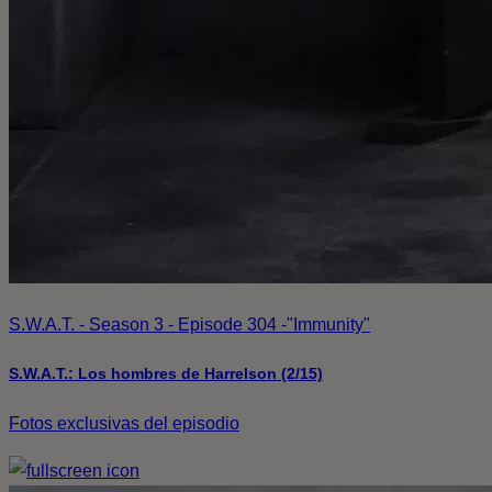
S.W.A.T. - Season 3 - Episode 304 -"Immunity"
S.W.A.T.: Los hombres de Harrelson (2/15)
Fotos exclusivas del episodio