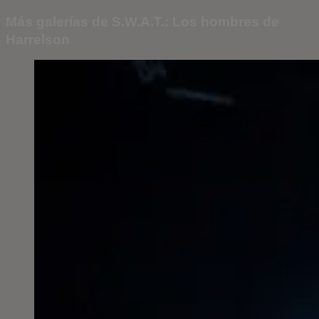
Más galerías de S.W.A.T.: Los hombres de
Harrelson