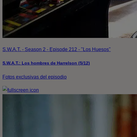
S.W.A.T. - Season 2 - Episode 212 - "Los Huesos"
S.W.A.T.: Los hombres de Harrelson (5/12)
Fotos exclusivas del episodio