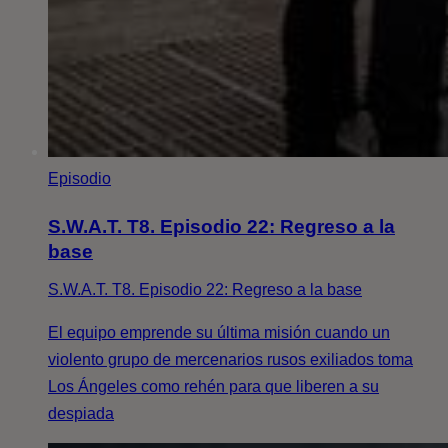
Episodio
S.W.A.T. T8. Episodio 22: Regreso a la
base
S.W.A.T. T8. Episodio 22: Regreso a la base
El equipo emprende su última misión cuando un
violento grupo de mercenarios rusos exiliados toma
Los Ángeles como rehén para que liberen a su
despiada