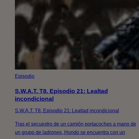
Episodio
S.W.A.T. T8. Episodio 21: Lealtad
incondicional
S.W.A.T. T8. Episodio 21: Lealtad incondicional
Tras el secuestro de un camión portacoches a mano de
un grupo de ladrones, Hondo se encuentra con un