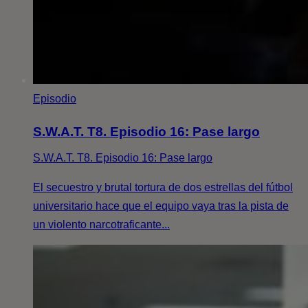
Episodio
S.W.A.T. T8. Episodio 16: Pase largo
S.W.A.T. T8. Episodio 16: Pase largo
El secuestro y brutal tortura de dos estrellas del fútbol
universitario hace que el equipo vaya tras la pista de
un violento narcotraficante...