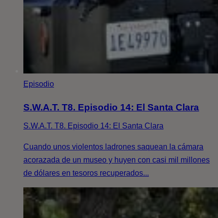
Episodio
S.W.A.T. T8. Episodio 14: El Santa Clara
S.W.A.T. T8. Episodio 14: El Santa Clara
Cuando unos violentos ladrones saquean la cámara
acorazada de un museo y huyen con casi mil millones
de dólares en tesoros recuperados...