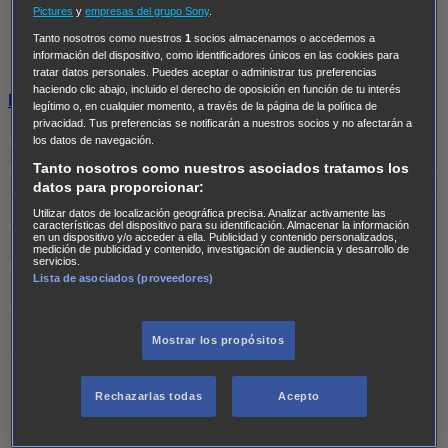
Pictures
y
empresas del grupo Sony
.
No hay próximas transmisiones de Red 2 en este
Tanto nosotros como nuestros
1
socios almacenamos o accedemos a
canal.
información del dispositivo, como identificadores únicos en las cookies para
tratar datos personales. Puedes aceptar o administrar tus preferencias
haciendo clic abajo, incluido el derecho de oposición en función de tu interés
Programación completa
legítimo o, en cualquier momento, a través de la página de la política de
privacidad. Tus preferencias se notificarán a nuestros socios y no afectarán a
los datos de navegación.
El agente retirado de operaciones encubiertas la CIA, Frank
Tanto nosotros como nuestros asociados tratamos los
Moses, vuelve a reunir a su peculiar equipo de élite. En este
datos para proporcionar:
caso para emprender la búsqueda a nivel global de un
Utilizar datos de localización geográfica precisa. Analizar activamente las
dispositivo nuclear portátil desaparecido.
características del dispositivo para su identificación. Almacenar la información
en un dispositivo y/o acceder a ella. Publicidad y contenido personalizados,
medición de publicidad y contenido, investigación de audiencia y desarrollo de
servicios.
De: Dean Parisot
Lista de asociados (proveedores)
Con: Bruce Willis, Helen Mirren
Mostrar los propósitos
2013
Rechazarlas todas
Acepto