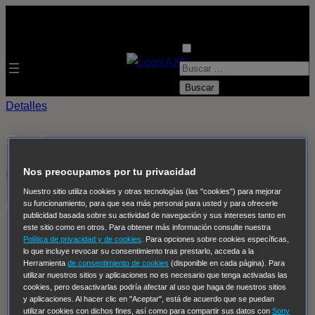
B
u
s
Detalles
c
Red 2
a
r
Nos preocupamos por tu privacidad
OFF THE AIR
:
Nuestro sitio utiliza cookies y otras tecnologías (las "cookies") para mejorar
su funcionamiento, para que sea más personal para usted y para ofrecerle
Próximas emisiones de Red 2
publicidad basada sobre su actividad de navegación y sus intereses tanto en
este sitio como en otros. Para obtener más información consulte nuestra
AXN España
Política de privacidad y de cookies
. Para opciones sobre cookies específicas,
lo que incluye revocar su consentimiento tras prestarlo, acceda a la
Herramienta
de consentimiento de cookies
(disponible en cada página). Para
AXN España
utilizar nuestros sitios y aplicaciones no es necesario que tenga activadas las
AXN Now
cookies, pero desactivarlas podría afectar al uso que haga de nuestros sitios
y aplicaciones. Al hacer clic en "Aceptar", está de acuerdo que se puedan
AXN White
utilizar cookies con dichos fines, así como para compartir sus datos con
Sony