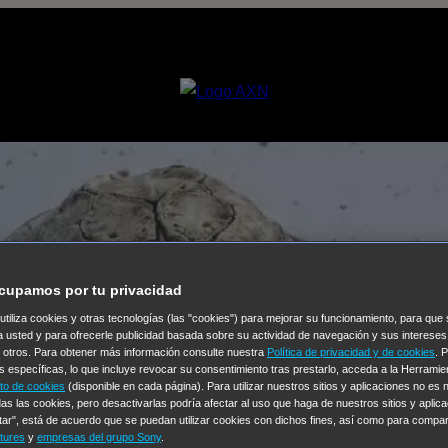
cupamos por tu privacidad
 utiliza cookies y otras tecnologías (las "cookies") para mejorar su funcionamiento, para qu
a usted y para ofrecerle publicidad basada sobre su actividad de navegación y sus intereses
n otros. Para obtener más información consulte nuestra
Política de privacidad y de cookies
. 
s específicas, lo que incluye revocar su consentimiento tras prestarlo, acceda a la Herrami
to de cookies
(disponible en cada página). Para utilizar nuestros sitios y aplicaciones no es
as las cookies, pero desactivarlas podría afectar al uso que haga de nuestros sitios y aplica
tar", está de acuerdo que se puedan utilizar cookies con dichos fines, así como para compar
tures
y
empresas del grupo Sony
.