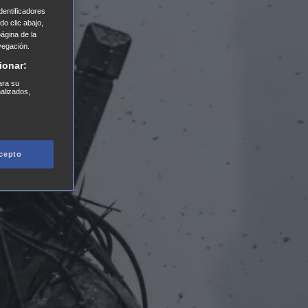
entificadores
o clic abajo,
página de la
vegación.
ionar:
ara su
nalizados,
cepto