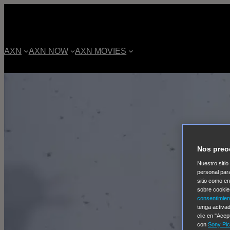
AXN
AXN NOW
AXN MOVIES
Nos preo
Nuestro sitio
personal par
sitio como e
sobre cookie
consentimien
tenga activad
clic en "Acep
con
Sony Pic