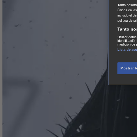
Tanto nosot
únicos en las
incluido el d
política de p
Tanto no
Utilizar dato
identificació
medición de p
Lista de as
Mostrar 