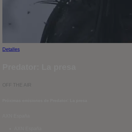
Detalles
Predator: La presa
OFF THE AIR
Próximas emisiones de Predator: La presa
AXN España
AXN España