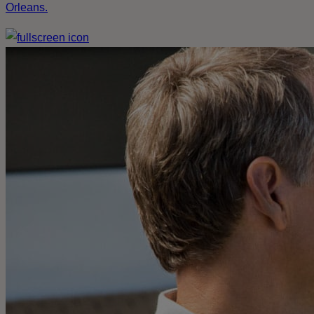
Orleans.