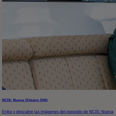
NCIS: Nueva Orleans (5/6)
Entra y descubre las imágenes del episodio de NCIS: Nueva