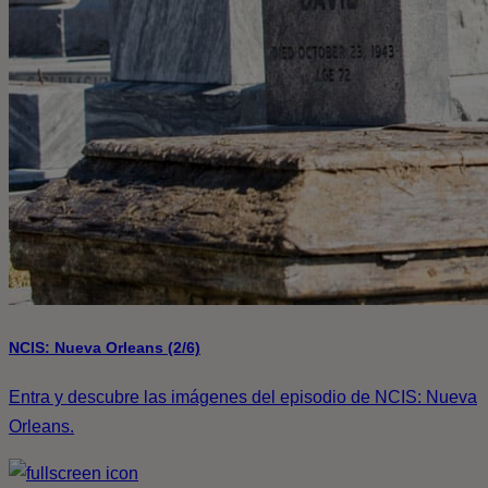
NCIS: Nueva Orleans (2/6)
Entra y descubre las imágenes del episodio de NCIS: Nueva
Orleans.