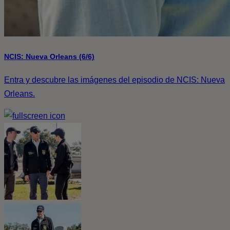
NCIS: Nueva Orleans (6/6)
Entra y descubre las imágenes del episodio de NCIS: Nueva
Orleans.