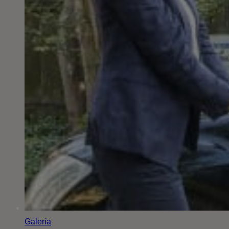
Galería