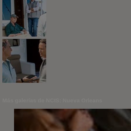
Más galerías de NCIS: Nueva Orleans