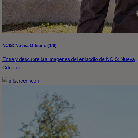
NCIS: Nueva Orleans (1/6)
Entra y descubre las imágenes del episodio de NCIS: Nueva
Orleans.