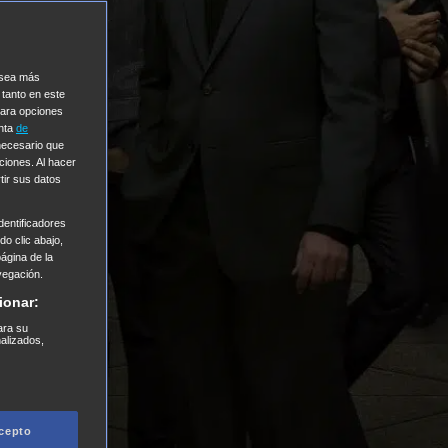
e sea más
 tanto en este
Para opciones
enta
de
 necesario que
ciones. Al hacer
tir sus datos
entificadores
o clic abajo,
página de la
vegación.
ionar:
ara su
nalizados,
cepto