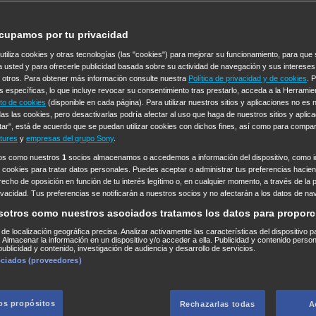
cupamos por tu privacidad
 utiliza cookies y otras tecnologías (las "cookies") para mejorar su funcionamiento, para qu
a usted y para ofrecerle publicidad basada sobre su actividad de navegación y sus intereses
n otros. Para obtener más información consulte nuestra
Política de privacidad y de cookies
. 
s específicas, lo que incluye revocar su consentimiento tras prestarlo, acceda a la Herrami
to de cookies
(disponible en cada página). Para utilizar nuestros sitios y aplicaciones no es
as las cookies, pero desactivarlas podría afectar al uso que haga de nuestros sitios y aplica
tar", está de acuerdo que se puedan utilizar cookies con dichos fines, así como para compar
tures
y
empresas del grupo Sony
.
ros como nuestros
1
socios almacenamos o accedemos a información del dispositivo, como id
 cookies para tratar datos personales. Puedes aceptar o administrar tus preferencias haciend
erecho de oposición en función de tu interés legítimo o, en cualquier momento, a través de la 
rivacidad. Tus preferencias se notificarán a nuestros socios y no afectarán a los datos de na
sotros como nuestros asociados tratamos los datos para proporc
s de localización geográfica precisa. Analizar activamente las características del dispositivo p
n. Almacenar la información en un dispositivo y/o acceder a ella. Publicidad y contenido perso
ublicidad y contenido, investigación de audiencia y desarrollo de servicios.
ociados (proveedores)
los propósitos
Rechazarlas todas
A