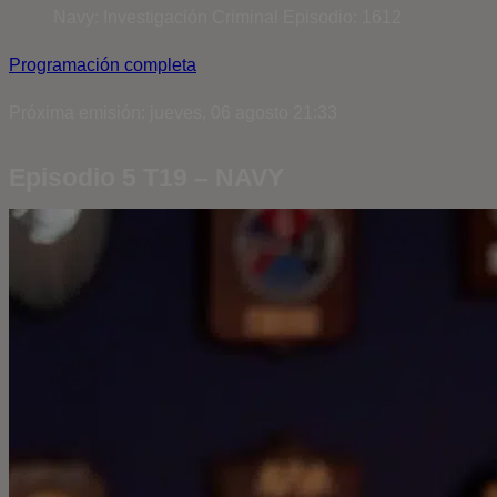
Navy: Investigación Criminal
Episodio: 1612
Programación completa
Próxima emisión: jueves, 06 agosto 21:33
Episodio 5 T19 – NAVY