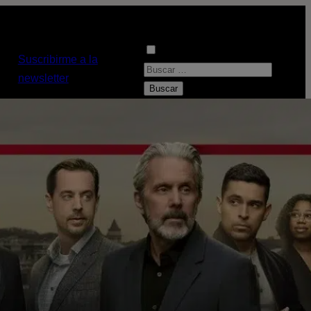
Suscribirme a la
B
newsletter
u
s
c
a
r
: