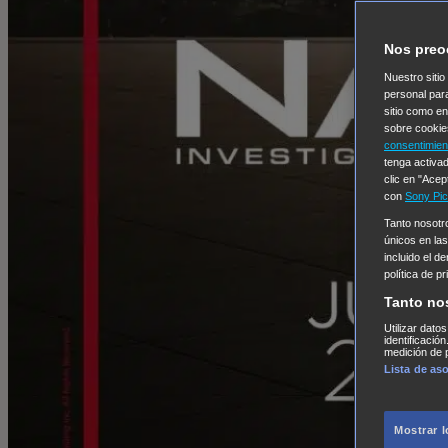
Nos preo
Nuestro sitio
personal par
sitio como e
sobre cookie
consentimien
tenga activad
clic en "Acep
con
Sony Pic
Tanto nosot
únicos en las
incluido el d
política de p
Tanto no
Utilizar dato
identificació
medición de p
Lista de as
Mostrar 