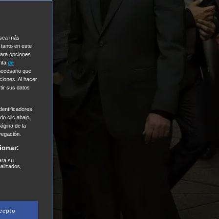
e sea más
 tanto en este
Para opciones
enta
de
 necesario que
ciones. Al hacer
tir sus datos
entificadores
o clic abajo,
página de la
vegación.
ionar:
ara su
nalizados,
cepto