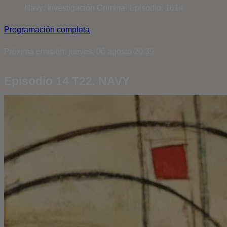
Navy: Investigación Criminal
Episodio: 1614
Programación completa
Próxima emisión: jueves, 06 agosto 20:39
Episodio 14 T22. NAVY