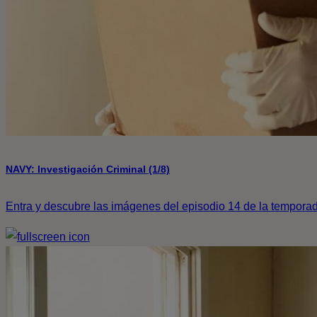
NAVY: Investigación Criminal (1/8)
Entra y descubre las imágenes del episodio 14 de la tempor