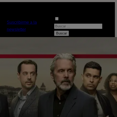
Suscribirme a la
B
newsletter
u
s
c
a
r
: