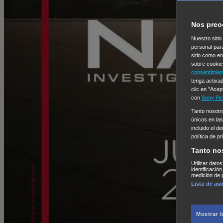
Nos preo
Nuestro sitio
personal par
sitio como e
sobre cookie
consentimien
tenga activad
clic en "Acep
con
Sony Pic
Tanto nosot
únicos en las
incluido el d
política de p
Tanto no
Utilizar dato
identificació
medición de p
Lista de as
Mostrar 