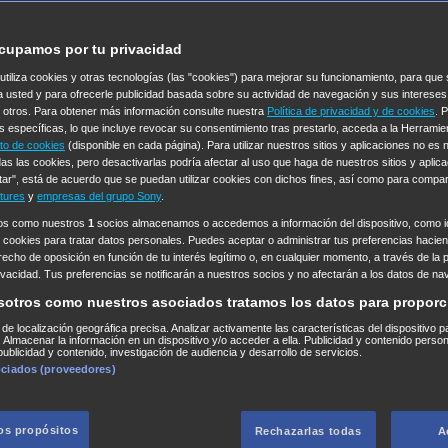
cupamos por tu privacidad
 utiliza cookies y otras tecnologías (las "cookies") para mejorar su funcionamiento, para qu
a usted y para ofrecerle publicidad basada sobre su actividad de navegación y sus intereses
n otros. Para obtener más información consulte nuestra
Política de privacidad y de cookies
. 
s específicas, lo que incluye revocar su consentimiento tras prestarlo, acceda a la Herrami
to de cookies
(disponible en cada página). Para utilizar nuestros sitios y aplicaciones no es
as las cookies, pero desactivarlas podría afectar al uso que haga de nuestros sitios y aplica
tar", está de acuerdo que se puedan utilizar cookies con dichos fines, así como para compar
tures
y
empresas del grupo Sony
.
ros como nuestros
1
socios almacenamos o accedemos a información del dispositivo, como id
 cookies para tratar datos personales. Puedes aceptar o administrar tus preferencias haciend
erecho de oposición en función de tu interés legítimo o, en cualquier momento, a través de la 
rivacidad. Tus preferencias se notificarán a nuestros socios y no afectarán a los datos de na
sotros como nuestros asociados tratamos los datos para proporc
s de localización geográfica precisa. Analizar activamente las características del dispositivo p
n. Almacenar la información en un dispositivo y/o acceder a ella. Publicidad y contenido perso
ublicidad y contenido, investigación de audiencia y desarrollo de servicios.
ociados (proveedores)
los propósitos
Rechazarlas todas
A