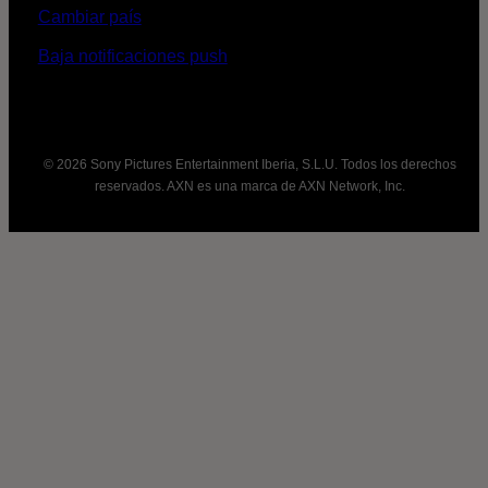
Cambiar país
Baja notificaciones push
© 2026 Sony Pictures Entertainment Iberia, S.L.U. Todos los derechos
reservados. AXN es una marca de AXN Network, Inc.