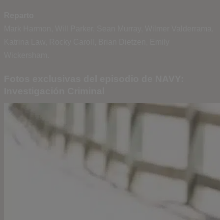
Reparto
Mark Harmon, Will Parker, Sean Murray, Wilmer Valderrama,
Katrina Law, Rocky Caroll, Brian Dietzen, Emily
Wickersham.
Fotos exclusivas del episodio de NAVY:
Investigación Criminal