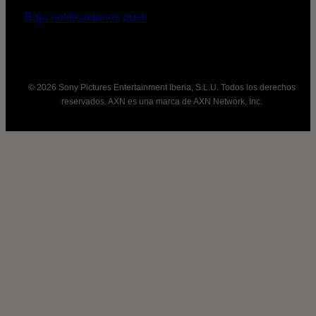
Baja notificaciones push
© 2026 Sony Pictures Entertainment Iberia, S.L.U. Todos los derechos
reservados. AXN es una marca de AXN Network, Inc.