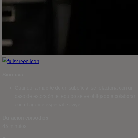
Sinopsis
Cuando la muerte de un suboficial se relaciona con un
caso de extorsión, el equipo se ve obligado a colaborar
con el agente especial Sawyer.
Duración episodios
45 minutos