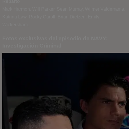
Reparto
Mark Harmon, Will Parker, Sean Murray, Wilmer Valderrama,
Katrina Law, Rocky Caroll, Brian Dietzen, Emily
Wickersham.
Fotos exclusivas del episodio de NAVY:
Investigación Criminal