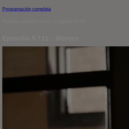
Programación completa
Próxima emisión: lunes, 10 agosto 09:54
Episodio 5 T11 – Mentes