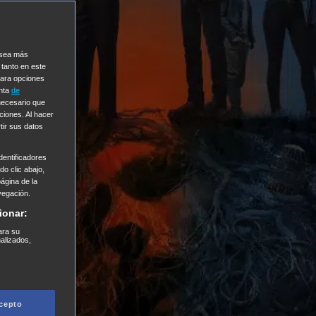
e sea más
 tanto en este
Para opciones
enta
de
 necesario que
ciones. Al hacer
tir sus datos
entificadores
o clic abajo,
página de la
vegación.
ionar:
ara su
nalizados,
cepto