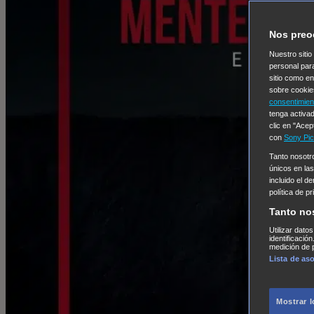
Nos preo
Nuestro sitio
personal par
sitio como e
sobre cookie
consentimien
tenga activad
clic en "Acep
con
Sony Pic
Tanto nosot
únicos en las
incluido el d
política de p
Tanto no
Utilizar dato
identificació
medición de p
Lista de as
Mostrar 