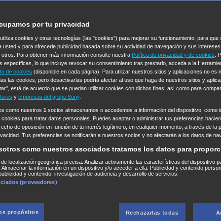
cupamos por tu privacidad
 utiliza cookies y otras tecnologías (las "cookies") para mejorar su funcionamiento, para qu
a usted y para ofrecerle publicidad basada sobre su actividad de navegación y sus intereses
n otros. Para obtener más información consulte nuestra
Política de privacidad y de cookies
. 
s específicas, lo que incluye revocar su consentimiento tras prestarlo, acceda a la Herrami
to de cookies
(disponible en cada página). Para utilizar nuestros sitios y aplicaciones no es
as las cookies, pero desactivarlas podría afectar al uso que haga de nuestros sitios y aplica
tar", está de acuerdo que se puedan utilizar cookies con dichos fines, así como para compar
tures
y
empresas del grupo Sony
.
ros como nuestros
1
socios almacenamos o accedemos a información del dispositivo, como id
 cookies para tratar datos personales. Puedes aceptar o administrar tus preferencias haciend
erecho de oposición en función de tu interés legítimo o, en cualquier momento, a través de la 
rivacidad. Tus preferencias se notificarán a nuestros socios y no afectarán a los datos de na
sotros como nuestros asociados tratamos los datos para proporc
s de localización geográfica precisa. Analizar activamente las características del dispositivo p
n. Almacenar la información en un dispositivo y/o acceder a ella. Publicidad y contenido perso
ublicidad y contenido, investigación de audiencia y desarrollo de servicios.
ociados (proveedores)
los propósitos
Rechazarlas todas
A