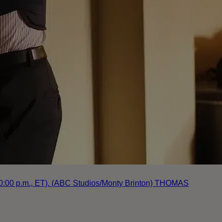
:00 p.m., ET). (ABC Studios/Monty Brinton) THOMAS