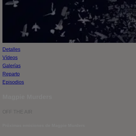
Detalles
Vídeos
Galerías
Reparto
Episodios
Magpie Murders
OFF THE AIR
Próximas emisiones de Magpie Murders