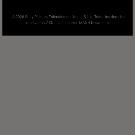
© 2026 Sony Pictures Entertainment Iberia, S.L.U. Todos los derechos
reservados. AXN es una marca de AXN Network, Inc.