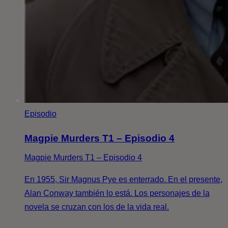
Episodio
Magpie Murders T1 – Episodio 4
Magpie Murders T1 – Episodio 4
En 1955, Sir Magnus Pye es enterrado. En el presente,
Alan Conway también lo está. Los personajes de la
novela se cruzan con los de la vida real.