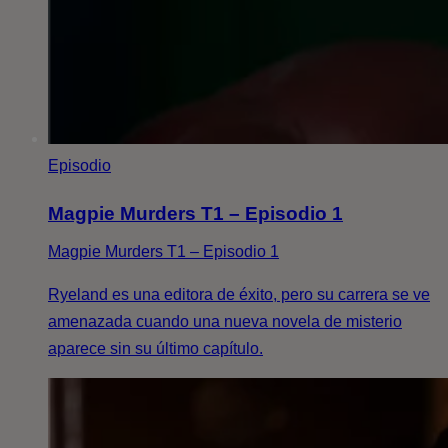
Episodio
Magpie Murders T1 – Episodio 1
Magpie Murders T1 – Episodio 1
Ryeland es una editora de éxito, pero su carrera se ve
amenazada cuando una nueva novela de misterio
aparece sin su último capítulo.