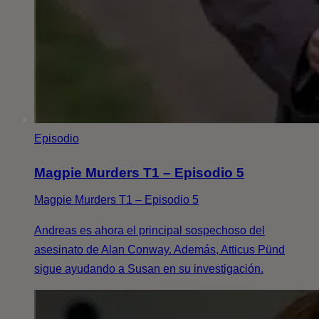
Episodio
Magpie Murders T1 – Episodio 5
Magpie Murders T1 – Episodio 5
Andreas es ahora el principal sospechoso del
asesinato de Alan Conway. Además, Atticus Pünd
sigue ayudando a Susan en su investigación.