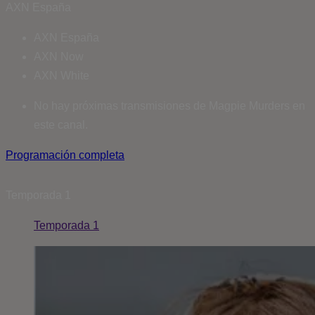
AXN España
AXN España
AXN Now
AXN White
No hay próximas transmisiones de Magpie Murders en
este canal.
Programación completa
Temporada
1
Temporada 1