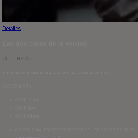
Detalles
Las dos caras de la verdad
OFF THE AIR
Próximas emisiones de Las dos caras de la verdad
AXN España
AXN España
AXN Now
AXN White
No hay próximas transmisiones de Las dos caras de la
verdad en este canal.