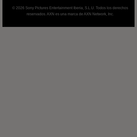
© 2026 Sony Pictures Entertainment Iberia, S.L.U. Todos los derechos
reservados. AXN es una marca de AXN Network, Inc.