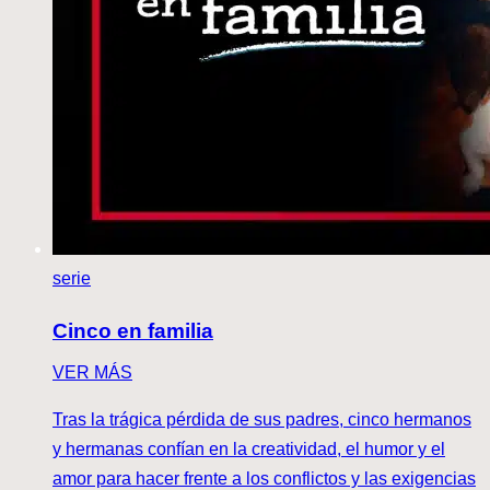
serie
Cinco en familia
VER MÁS
Tras la trágica pérdida de sus padres, cinco hermanos
y hermanas confían en la creatividad, el humor y el
amor para hacer frente a los conflictos y las exigencias