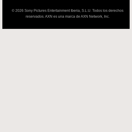
© 2026 Sony Pictures Entertainment Iberia, S.L.U. Todos los derechos
reservados. AXN es una marca de AXN Network, Inc.