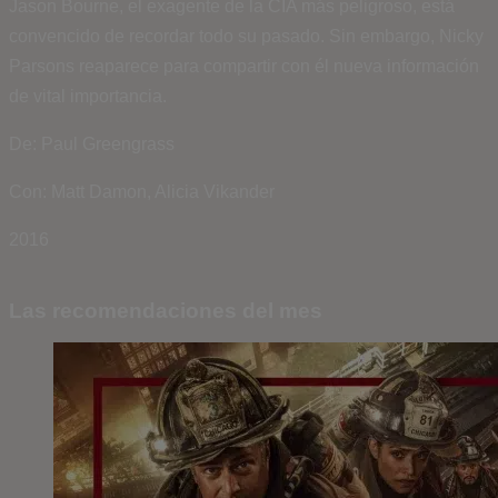
Jason Bourne, el exagente de la CIA más peligroso, está
convencido de recordar todo su pasado. Sin embargo, Nicky
Parsons reaparece para compartir con él nueva información
de vital importancia.
De: Paul Greengrass
Con: Matt Damon, Alicia Vikander
2016
Las recomendaciones del mes