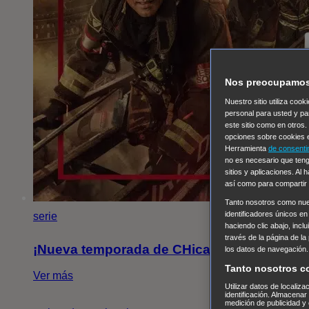
Nos preocupamos 
Nuestro sitio utiliza coo
personal para usted y pa
este sitio como en otros
opciones sobre cookies e
Herramienta
de consenti
no es necesario que teng
sitios y aplicaciones. Al
así como para compartir
Tanto nosotros como nu
identificadores únicos en
serie
haciendo clic abajo, incl
través de la página de la
¡Nueva temporada de CHicago Fire!
los datos de navegación.
Tanto nosotros c
Ver más
Utilizar datos de localiz
identificación. Almacenar
medición de publicidad y 