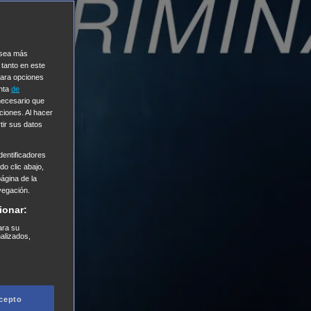
e sea más
 tanto en este
Para opciones
enta
de
 necesario que
ciones. Al hacer
tir sus datos
entificadores
o clic abajo,
página de la
vegación.
ionar:
ara su
nalizados,
cepto