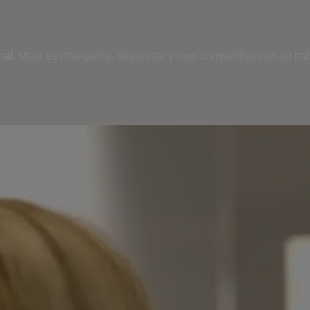
al.
Maja es inteligente, deportista y muy competitiva con su tra