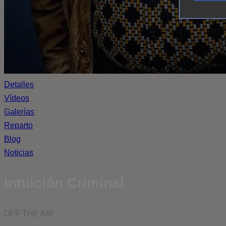
Detalles
Vídeos
Galerías
Reparto
Blog
Noticias
Intuición Criminal
OFF THE AIR