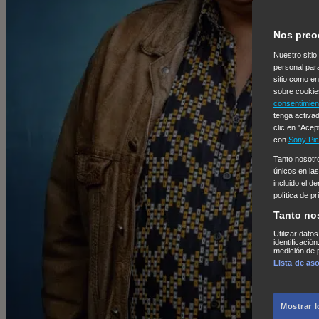
Nos preo
Nuestro sitio
personal par
sitio como e
sobre cookie
consentimien
tenga activad
clic en "Acep
con
Sony Pic
Tanto nosot
únicos en las
incluido el d
política de p
Tanto no
Utilizar dato
identificació
medición de p
Lista de as
Mostrar 