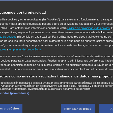
cupamos por tu privacidad
 utiliza cookies y otras tecnologías (las "cookies") para mejorar su funcionamiento, para qu
a usted y para ofrecerle publicidad basada sobre su actividad de navegación y sus intereses
n otros. Para obtener más información consulte nuestra
Política de privacidad y de cookies
. 
s específicas, lo que incluye revocar su consentimiento tras prestarlo, acceda a la Herrami
to de cookies
(disponible en cada página). Para utilizar nuestros sitios y aplicaciones no es
as las cookies, pero desactivarlas podría afectar al uso que haga de nuestros sitios y aplica
tar", está de acuerdo que se puedan utilizar cookies con dichos fines, así como para compar
tures
y
empresas del grupo Sony
.
ros como nuestros
1
socios almacenamos o accedemos a información del dispositivo, como id
 cookies para tratar datos personales. Puedes aceptar o administrar tus preferencias haciend
erecho de oposición en función de tu interés legítimo o, en cualquier momento, a través de la 
rivacidad. Tus preferencias se notificarán a nuestros socios y no afectarán a los datos de na
sotros como nuestros asociados tratamos los datos para proporc
s de localización geográfica precisa. Analizar activamente las características del dispositivo p
n. Almacenar la información en un dispositivo y/o acceder a ella. Publicidad y contenido perso
ublicidad y contenido, investigación de audiencia y desarrollo de servicios.
ociados (proveedores)
los propósitos
Rechazarlas todas
A