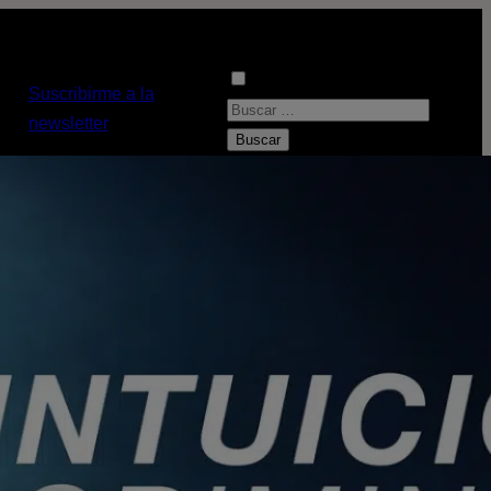
Suscribirme a la
B
newsletter
u
s
c
a
r
: