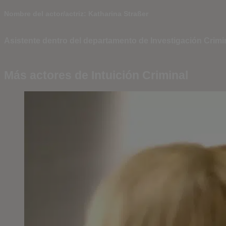
Nombre del actor/actriz: Katharina Straßer
Asistente dentro del departamento de Investigación Crimin
Más actores de Intuición Criminal