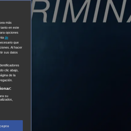
e sea más
 tanto en este
Para opciones
enta
de
 necesario que
ciones. Al hacer
tir sus datos
entificadores
o clic abajo,
página de la
vegación.
ionar:
ara su
nalizados,
cepto