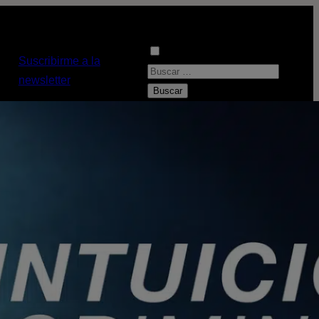
Suscribirme a la
B
newsletter
u
s
c
a
r
: