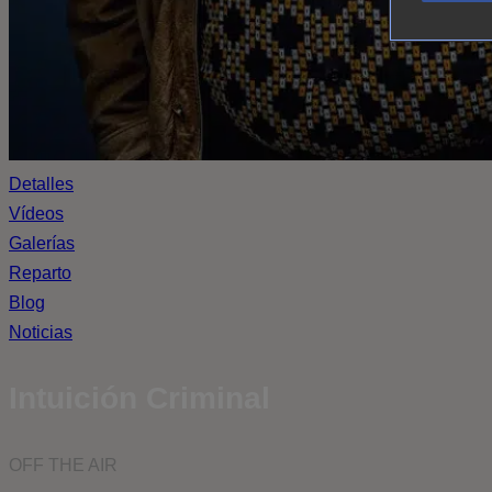
Detalles
Vídeos
Galerías
Reparto
Blog
Noticias
Intuición Criminal
OFF THE AIR