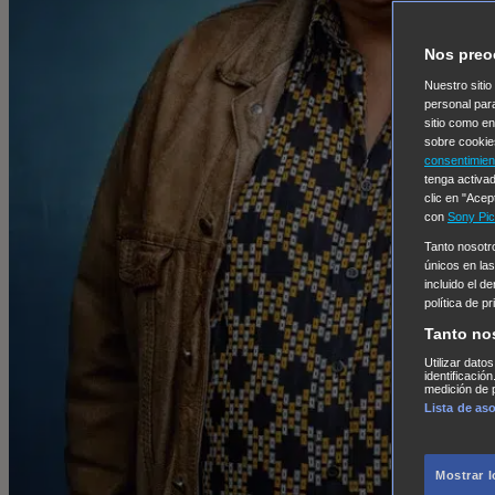
Nos preo
Nuestro sitio
personal par
sitio como e
sobre cookie
consentimien
tenga activad
clic en "Acep
con
Sony Pic
Tanto nosot
únicos en las
incluido el d
política de p
Tanto no
Utilizar dato
identificació
medición de p
Lista de as
Mostrar 