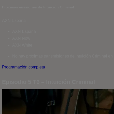
Próximas emisiones de Intuición Criminal
AXN España
AXN España
AXN Now
AXN White
No hay próximas transmisiones de Intuición Criminal en 
Programación completa
Episodio 5 T6 – Intuición Criminal