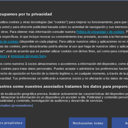
cupamos por tu privacidad
 utiliza cookies y otras tecnologías (las "cookies") para mejorar su funcionamiento, para qu
a usted y para ofrecerle publicidad basada sobre su actividad de navegación y sus intereses
n otros. Para obtener más información consulte nuestra
Política de privacidad y de cookies
. 
s específicas, lo que incluye revocar su consentimiento tras prestarlo, acceda a la Herrami
to de cookies
(disponible en cada página). Para utilizar nuestros sitios y aplicaciones no es
as las cookies, pero desactivarlas podría afectar al uso que haga de nuestros sitios y aplica
tar", está de acuerdo que se puedan utilizar cookies con dichos fines, así como para compar
tures
y
empresas del grupo Sony
.
ros como nuestros
1
socios almacenamos o accedemos a información del dispositivo, como id
 cookies para tratar datos personales. Puedes aceptar o administrar tus preferencias haciend
erecho de oposición en función de tu interés legítimo o, en cualquier momento, a través de la 
rivacidad. Tus preferencias se notificarán a nuestros socios y no afectarán a los datos de na
sotros como nuestros asociados tratamos los datos para proporc
s de localización geográfica precisa. Analizar activamente las características del dispositivo p
n. Almacenar la información en un dispositivo y/o acceder a ella. Publicidad y contenido perso
ublicidad y contenido, investigación de audiencia y desarrollo de servicios.
ociados (proveedores)
los propósitos
Rechazarlas todas
A