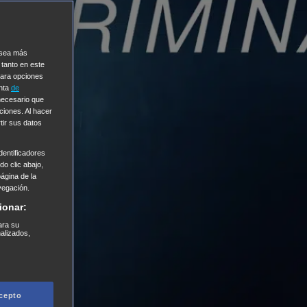
e sea más
 tanto en este
Para opciones
enta
de
 necesario que
ciones. Al hacer
tir sus datos
entificadores
o clic abajo,
página de la
vegación.
ionar:
ara su
nalizados,
cepto