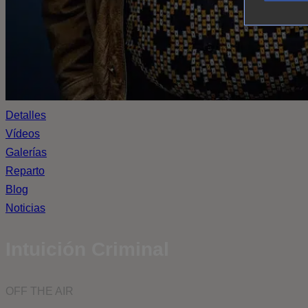
Detalles
Vídeos
Galerías
Reparto
Blog
Noticias
Intuición Criminal
OFF THE AIR