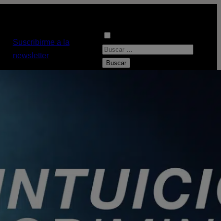
Suscribirme a la
B
newsletter
u
s
c
a
r
: