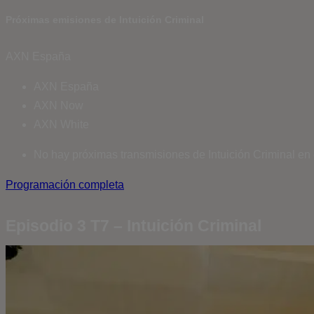
Próximas emisiones de Intuición Criminal
AXN España
AXN España
AXN Now
AXN White
No hay próximas transmisiones de Intuición Criminal en 
Programación completa
Episodio 3 T7 – Intuición Criminal