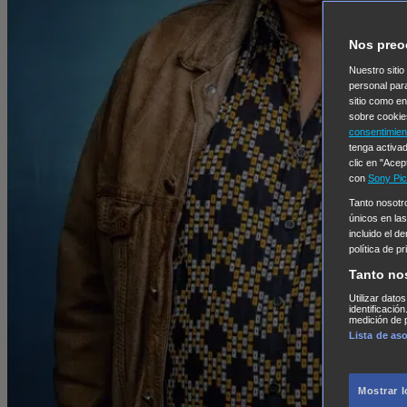
Nos preo
Nuestro sitio
personal par
sitio como e
sobre cookie
consentimien
tenga activad
clic en "Acep
con
Sony Pic
Tanto nosot
únicos en las
incluido el d
política de p
Tanto no
Utilizar dato
identificació
medición de p
Lista de as
Mostrar 