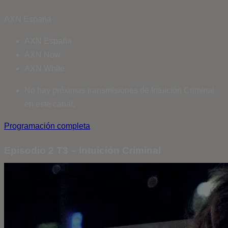
AXN España
AXN España
AXN Now
AXN White
No hay próximas transmisiones de Intuición Criminal
en este canal.
Programación completa
Episodio 2 T3 – Intuición Criminal