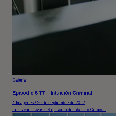
Galería
Episodio 6 T7 – Intuición Criminal
4 Imágenes / 20 de septiembre de 2022
Fotos exclusivas del episodio de Intuición Criminal