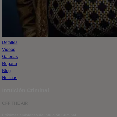
Detalles
Vídeos
Galerías
Reparto
Blog
Noticias
Intuición Criminal
OFF THE AIR
Próximas emisiones de Intuición Criminal