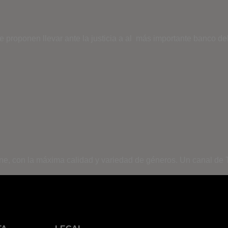
 se proponen llevar ante la justicia a al más importante banco 
ine, con la máxima calidad y variedad de géneros. Un canal de T