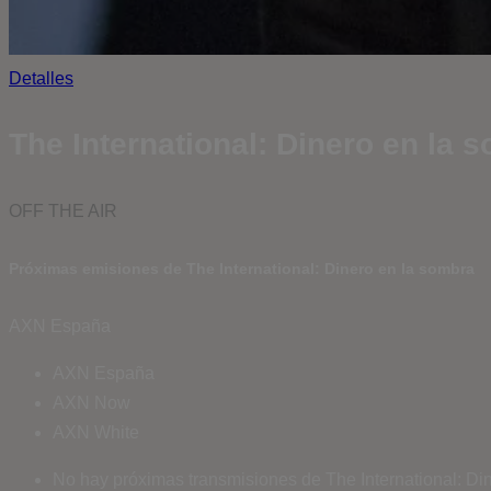
Detalles
The International: Dinero en la 
OFF THE AIR
Próximas emisiones de The International: Dinero en la sombra
AXN España
AXN España
AXN Now
AXN White
No hay próximas transmisiones de The International: Din