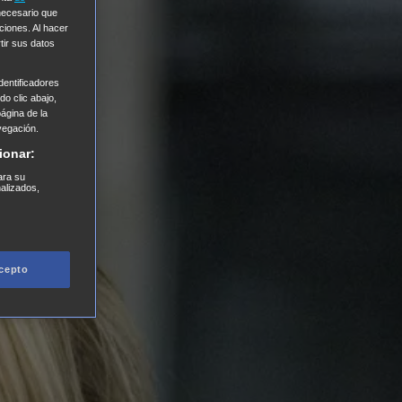
 necesario que
ciones. Al hacer
tir sus datos
entificadores
o clic abajo,
página de la
vegación.
ionar:
ara su
nalizados,
cepto