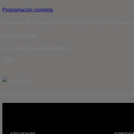
Programación completa
Un agente de la Interpol y la Fiscal de Distrito de Manhattan
De: Tom Tykwer
Con: Clive Owen, Naomi Watts
2009
Estrenos exclusivos de las mejores series internacionales y c