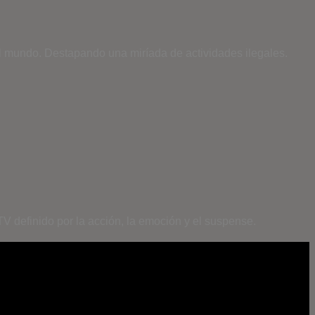
del mundo. Destapando una miríada de actividades ilegales.
V definido por la acción, la emoción y el suspense.