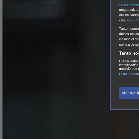
consentimien
tenga activad
clic en "Acep
con
Sony Pic
Tanto nosot
únicos en las
incluido el d
política de p
Tanto no
Utilizar dato
identificació
medición de p
Lista de as
Mostrar 