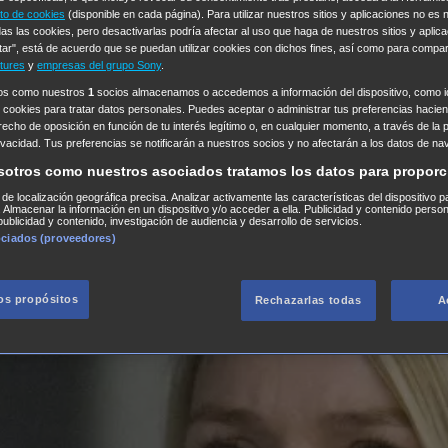
to de cookies
(disponible en cada página). Para utilizar nuestros sitios y aplicaciones no es
as las cookies, pero desactivarlas podría afectar al uso que haga de nuestros sitios y aplica
tar", está de acuerdo que se puedan utilizar cookies con dichos fines, así como para compar
tures
y
empresas del grupo Sony
.
ros como nuestros
1
socios almacenamos o accedemos a información del dispositivo, como id
 cookies para tratar datos personales. Puedes aceptar o administrar tus preferencias haciend
erecho de oposición en función de tu interés legítimo o, en cualquier momento, a través de la 
rivacidad. Tus preferencias se notificarán a nuestros socios y no afectarán a los datos de na
sotros como nuestros asociados tratamos los datos para proporc
s de localización geográfica precisa. Analizar activamente las características del dispositivo p
n. Almacenar la información en un dispositivo y/o acceder a ella. Publicidad y contenido perso
ublicidad y contenido, investigación de audiencia y desarrollo de servicios.
ociados (proveedores)
los propósitos
Rechazarlas todas
A