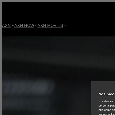
AXN
AXN NOW
AXN MOVIES
Nos preo
Nuestro sitio
personal par
sitio como e
sobre cookie