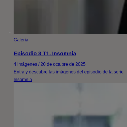
Galería
Episodio 3 T1. Insomnia
4 Imágenes / 20 de octubre de 2025
Entra y descubre las imágenes del episodio de la serie
Insomnia