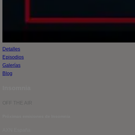
Detalles
Episodios
Galerías
Blog
Insomnia
OFF THE AIR
Próximas emisiones de Insomnia
AXN España