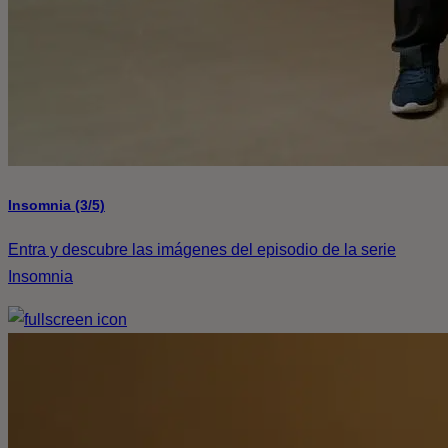
Insomnia (3/5)
Entra y descubre las imágenes del episodio de la serie
Insomnia