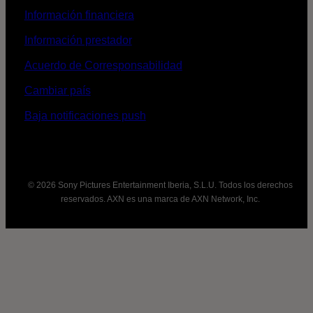
Información financiera
Información prestador
Acuerdo de Corresponsabilidad
Cambiar país
Baja notificaciones push
© 2026 Sony Pictures Entertainment Iberia, S.L.U. Todos los derechos
reservados. AXN es una marca de AXN Network, Inc.