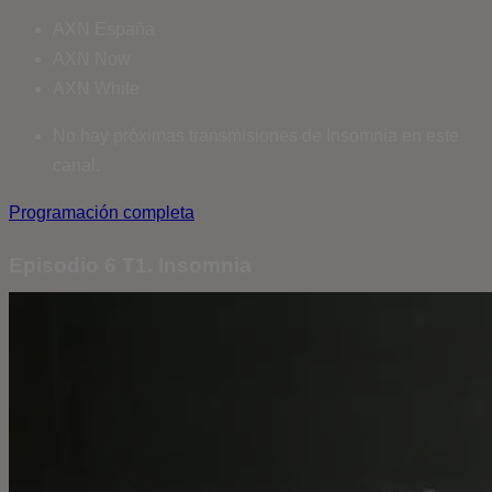
AXN España
AXN Now
AXN White
No hay próximas transmisiones de Insomnia en este
canal.
Programación completa
Episodio 6 T1. Insomnia