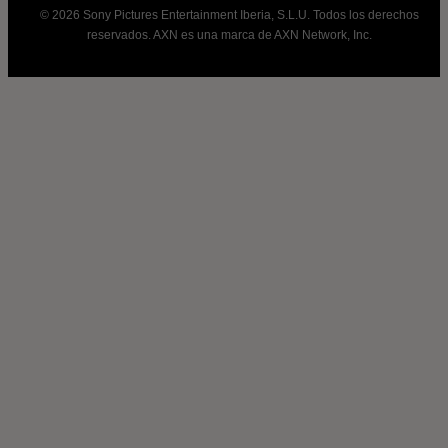
© 2026 Sony Pictures Entertainment Iberia, S.L.U. Todos los derechos
reservados. AXN es una marca de AXN Network, Inc.