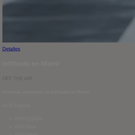
Detalles
Infiltrado en Miami
OFF THE AIR
Próximas emisiones de Infiltrado en Miami
AXN España
AXN España
AXN Now
AXN White