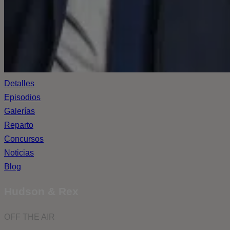
Detalles
Episodios
Galerías
Reparto
Concursos
Noticias
Blog
Hudson & Rex
OFF THE AIR