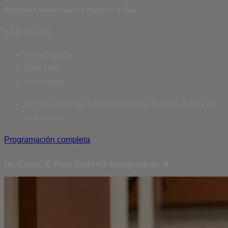
Próximas emisiones de Hudson & Rex
AXN España
AXN España
AXN Now
AXN White
No hay próximas transmisiones de Hudson & Rex en
este canal.
Programación completa
Hudson & Rex Galería temporada 4