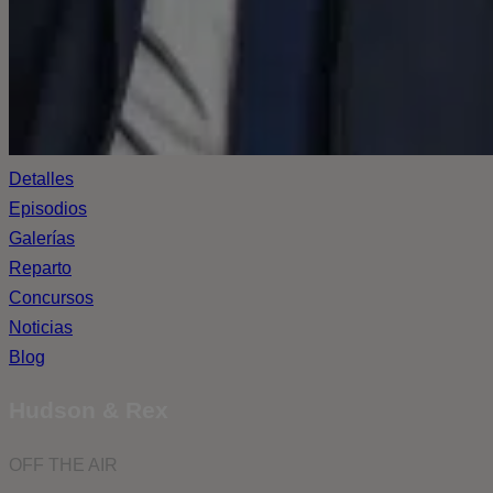
Detalles
Episodios
Galerías
Reparto
Concursos
Noticias
Blog
Hudson & Rex
OFF THE AIR