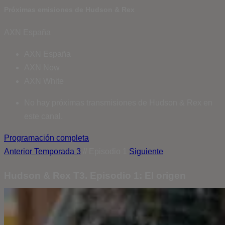
Próximas emisiones de Hudson & Rex
AXN España
AXN España
AXN Now
AXN White
No hay próximas transmisiones de Hudson & Rex en
este canal.
Programación completa
Anterior
Temporada 3
// Episodio 1
Siguiente
Hudson & Rex T3. Episodio 1: El origen