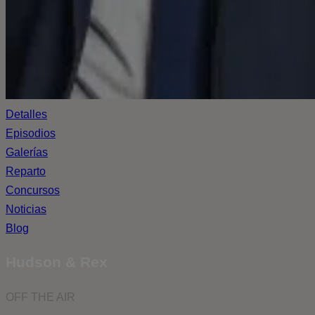
Detalles
Episodios
Galerías
Reparto
Concursos
Noticias
Blog
Hudson & Rex
OFF THE AIR