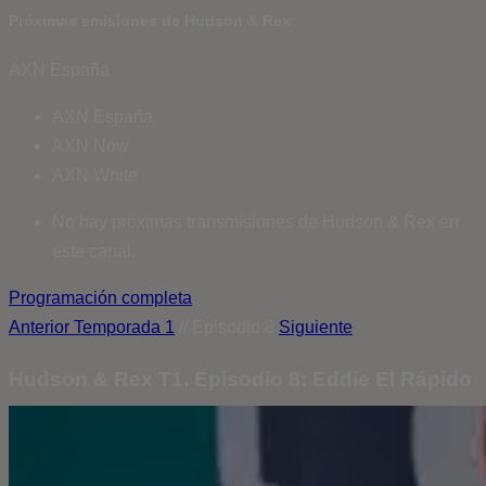
Próximas emisiones de Hudson & Rex
AXN España
AXN España
AXN Now
AXN White
No hay próximas transmisiones de Hudson & Rex en
este canal.
Programación completa
Anterior
Temporada 1
// Episodio 8
Siguiente
Hudson & Rex T1. Episodio 8: Eddie El Rápido