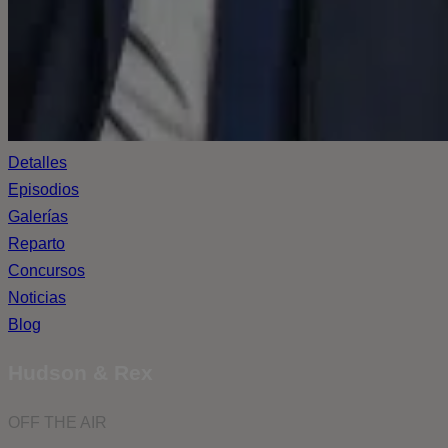
Detalles
Episodios
Galerías
Reparto
Concursos
Noticias
Blog
Hudson & Rex
OFF THE AIR