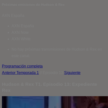
Próximas emisiones de Hudson & Rex
AXN España
AXN España
AXN Now
AXN White
No hay próximas transmisiones de Hudson & Rex en
este canal.
Programación completa
Anterior
Temporada 1
// Episodio 13
Siguiente
Hudson & Rex T1. Episodio 13: Expediente
Rex