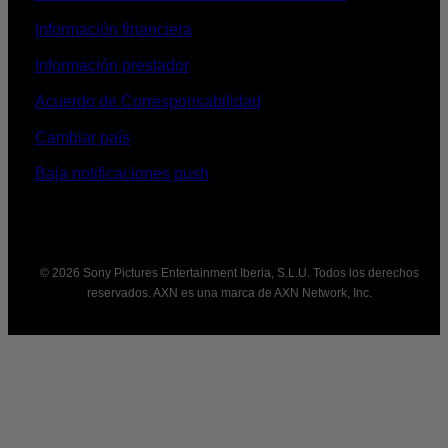
Información financiera
Información prestador
Acuerdo de Corresponsabilidad
Cambiar país
Baja notificaciones push
© 2026 Sony Pictures Entertainment Iberia, S.L.U. Todos los derechos
reservados. AXN es una marca de AXN Network, Inc.