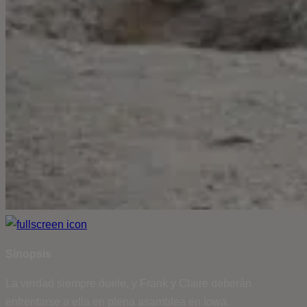
Sinopsis
La verdad siempre duele, y Frank y Claire deberán
enfrentarse a ella en plena asamblea en Iowa.