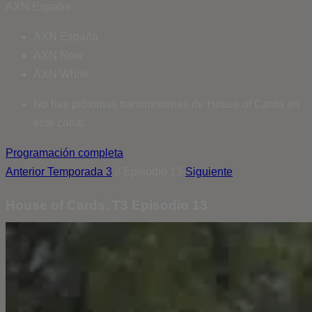
AXN España
AXN España
AXN Now
AXN White
No hay próximas transmisiones de House of Cards en
este canal.
Programación completa
Anterior
Temporada 3
// Episodio 13
Siguiente
House of Cards. T3 Episodio 13