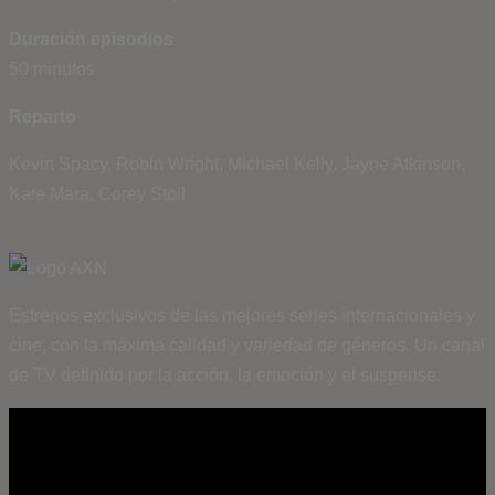
Duración episodios
50 minutos
Reparto
Kevin Spacy, Robin Wright, Michael Kelly, Jayne Atkinson,
Kate Mara, Corey Stoll
Estrenos exclusivos de las mejores series internacionales y
cine, con la máxima calidad y variedad de géneros. Un canal
de TV definido por la acción, la emoción y el suspense.