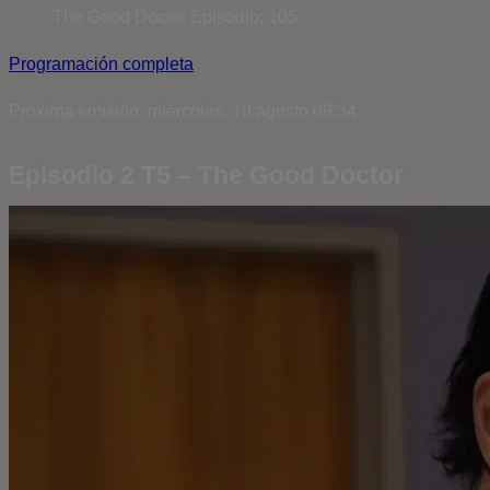
The Good Doctor
Episodio: 105
Programación completa
Próxima emisión: miércoles, 19 agosto 09:34
Episodio 2 T5 – The Good Doctor