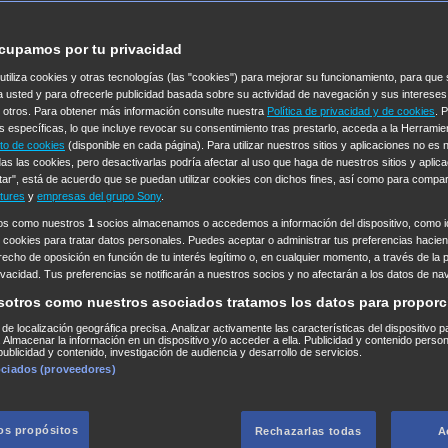
cupamos por tu privacidad
 utiliza cookies y otras tecnologías (las "cookies") para mejorar su funcionamiento, para qu
a usted y para ofrecerle publicidad basada sobre su actividad de navegación y sus intereses
n otros. Para obtener más información consulte nuestra
Política de privacidad y de cookies
. 
s específicas, lo que incluye revocar su consentimiento tras prestarlo, acceda a la Herrami
to de cookies
(disponible en cada página). Para utilizar nuestros sitios y aplicaciones no es
as las cookies, pero desactivarlas podría afectar al uso que haga de nuestros sitios y aplica
tar", está de acuerdo que se puedan utilizar cookies con dichos fines, así como para compar
tures
y
empresas del grupo Sony
.
ros como nuestros
1
socios almacenamos o accedemos a información del dispositivo, como id
 cookies para tratar datos personales. Puedes aceptar o administrar tus preferencias haciend
erecho de oposición en función de tu interés legítimo o, en cualquier momento, a través de la 
rivacidad. Tus preferencias se notificarán a nuestros socios y no afectarán a los datos de na
sotros como nuestros asociados tratamos los datos para proporc
s de localización geográfica precisa. Analizar activamente las características del dispositivo p
n. Almacenar la información en un dispositivo y/o acceder a ella. Publicidad y contenido perso
ublicidad y contenido, investigación de audiencia y desarrollo de servicios.
ociados (proveedores)
los propósitos
Rechazarlas todas
A