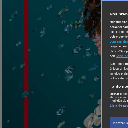
Nos preo
Nuestro sitio
personal par
sitio como e
sobre cookie
consentimien
tenga activad
clic en "Acep
con
Sony Pic
Tanto nosot
únicos en las
incluido el d
política de p
Tanto no
Utilizar dato
identificació
medición de p
Lista de as
Mostrar 