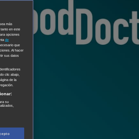
e sea más
 tanto en este
Para opciones
enta
de
 necesario que
ciones. Al hacer
tir sus datos
entificadores
o clic abajo,
página de la
vegación.
ionar:
ara su
nalizados,
cepto