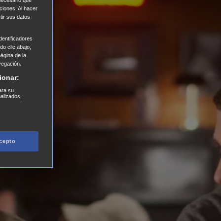
ciones. Al hacer
tir sus datos
entificadores
o clic abajo,
página de la
vegación.
ionar:
ara su
nalizados,
cepto