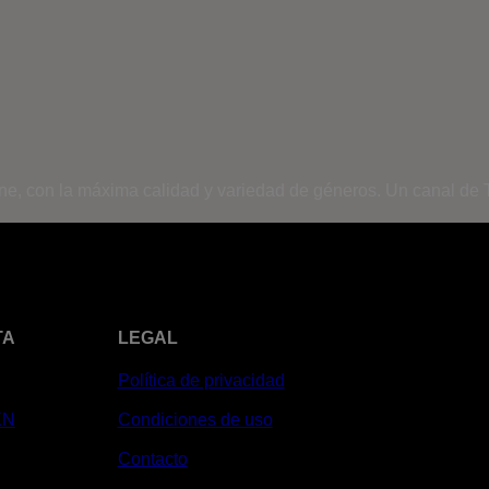
ine, con la máxima calidad y variedad de géneros. Un canal de T
TA
LEGAL
Política de privacidad
XN
Condiciones de uso
Contacto