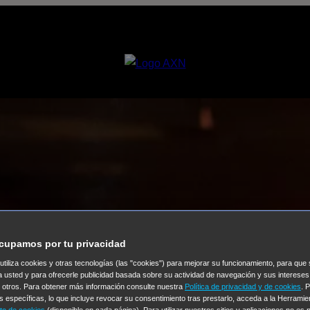
cupamos por tu privacidad
 utiliza cookies y otras tecnologías (las "cookies") para mejorar su funcionamiento, para qu
a usted y para ofrecerle publicidad basada sobre su actividad de navegación y sus intereses
n otros. Para obtener más información consulte nuestra
Política de privacidad y de cookies
. 
s específicas, lo que incluye revocar su consentimiento tras prestarlo, acceda a la Herrami
to de cookies
(disponible en cada página). Para utilizar nuestros sitios y aplicaciones no es