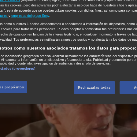
as las cookies, pero desactivarlas podría afectar al uso que haga de nuestros sitios y aplica
tar", está de acuerdo que se puedan utilizar cookies con dichos fines, así como para compar
tures
y
empresas del grupo Sony
.
ros como nuestros
1
socios almacenamos o accedemos a información del dispositivo, como id
 cookies para tratar datos personales. Puedes aceptar o administrar tus preferencias haciend
erecho de oposición en función de tu interés legítimo o, en cualquier momento, a través de la 
rivacidad. Tus preferencias se notificarán a nuestros socios y no afectarán a los datos de na
sotros como nuestros asociados tratamos los datos para proporc
s de localización geográfica precisa. Analizar activamente las características del dispositivo p
n. Almacenar la información en un dispositivo y/o acceder a ella. Publicidad y contenido perso
ublicidad y contenido, investigación de audiencia y desarrollo de servicios.
ociados (proveedores)
los propósitos
Rechazarlas todas
A