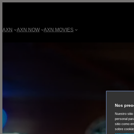
AXN
AXN NOW
AXN MOVIES
Nos preo
Nuestro sitio
personal par
sitio como e
sobre cookie
consentimien