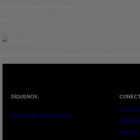
con: Clint Eastwood, Amy Adams
2012
Estrenos exclusivos de las mejores series internacionales y c
SÍGUENOS
CONEC
Contacto
Suscribirme a la newsletter
Sobre A
Noticias