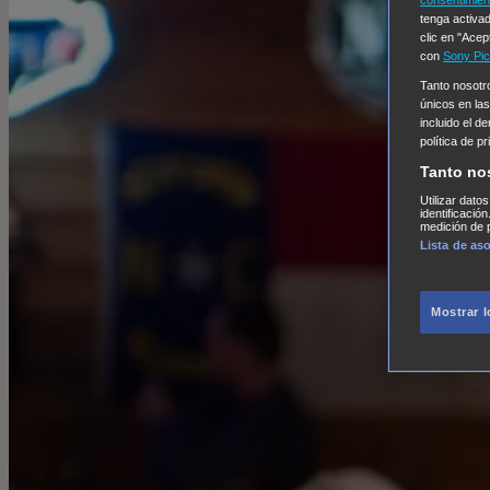
tenga activad
clic en "Acep
con
Sony Pic
Tanto nosot
únicos en las
incluido el d
política de p
Tanto no
Utilizar dato
identificació
medición de p
Lista de as
Mostrar 