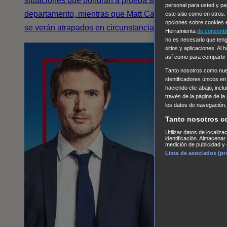
situaciones que pondrán a prueba su futuro en el
personal para usted y pa
departamento, mientras que Matt Casey y Stella Kidd
este sitio como en otros
opciones sobre cookies e
se verán atrapados en circunstancias extremas.
Herramienta
de consenti
no es necesario que teng
sitios y aplicaciones. Al
así como para compartir
Tanto nosotros como nu
identificadores únicos en
haciendo clic abajo, incl
través de la página de la
los datos de navegación.
Tanto nosotros c
Utilizar datos de localiz
identificación. Almacenar
medición de publicidad y 
Lista de asociados (p