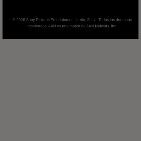
© 2026 Sony Pictures Entertainment Iberia, S.L.U. Todos los derechos
reservados. AXN es una marca de AXN Network, Inc.