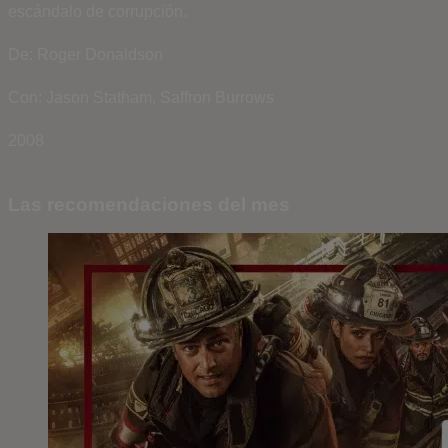
escándalo de corrupción.
De: Roger Donaldson
Con: Jason Statham, Saffron Burrows
2008
Las recomendaciones del mes