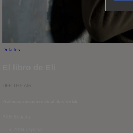
Detalles
El libro de Eli
OFF THE AIR
Próximas emisiones de El libro de Eli
AXN España
AXN España