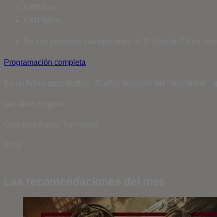
AXN Now
AXN White
No hay próximas transmisiones de El libro de Eli en este
Programación completa
En un futuro apocalíptico. 30 años después del "resplandor", 
De: Allen Hughes
Con: Mila Kunis, Tom Waits
2010
Las recomendaciones del mes