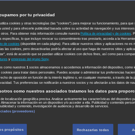
cupamos por tu privacidad
 utiliza cookies y otras tecnologías (las "cookies") para mejorar su funcionamiento, para qu
a usted y para ofrecerle publicidad basada sobre su actividad de navegación y sus intereses
n otros. Para obtener más información consulte nuestra
Política de privacidad y de cookies
. 
s específicas, lo que incluye revocar su consentimiento tras prestarlo, acceda a la Herrami
to de cookies
(disponible en cada página). Para utilizar nuestros sitios y aplicaciones no es
as las cookies, pero desactivarlas podría afectar al uso que haga de nuestros sitios y aplica
tar", está de acuerdo que se puedan utilizar cookies con dichos fines, así como para compar
tures
y
empresas del grupo Sony
.
ros como nuestros
1
socios almacenamos o accedemos a información del dispositivo, como id
 cookies para tratar datos personales. Puedes aceptar o administrar tus preferencias haciend
erecho de oposición en función de tu interés legítimo o, en cualquier momento, a través de la 
rivacidad. Tus preferencias se notificarán a nuestros socios y no afectarán a los datos de na
sotros como nuestros asociados tratamos los datos para proporc
s de localización geográfica precisa. Analizar activamente las características del dispositivo p
n. Almacenar la información en un dispositivo y/o acceder a ella. Publicidad y contenido perso
ublicidad y contenido, investigación de audiencia y desarrollo de servicios.
ociados (proveedores)
los propósitos
Rechazarlas todas
A