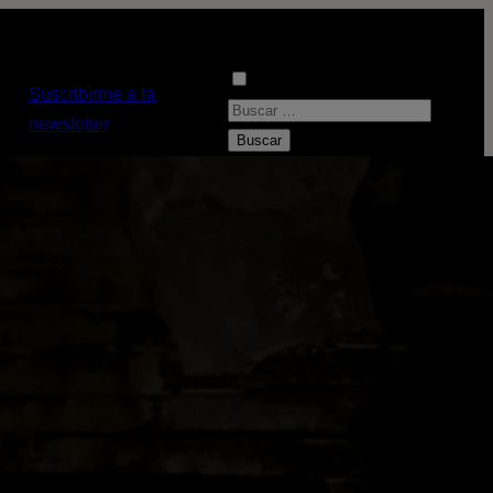
Suscribirme a la
B
newsletter
u
s
c
a
r
: