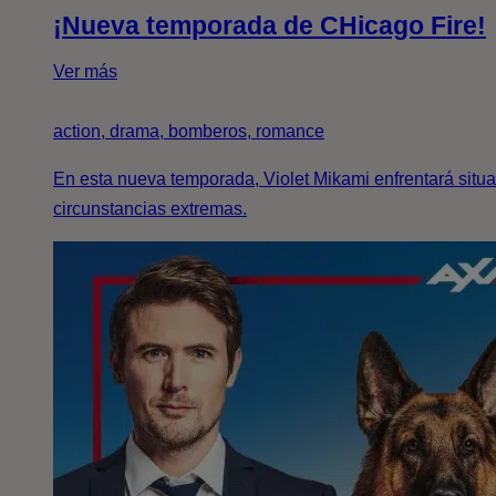
¡Nueva temporada de CHicago Fire!
Ver más
action, drama, bomberos, romance
En esta nueva temporada, Violet Mikami enfrentará situ
circunstancias extremas.