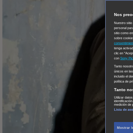
Nos preo
Nuestro sitio
personal par
sitio como e
sobre cookie
consentimien
tenga activad
clic en "Acep
con
Sony Pic
Tanto nosot
únicos en las
incluido el d
política de p
Tanto no
Utilizar dato
identificació
medición de p
Lista de as
Mostrar 