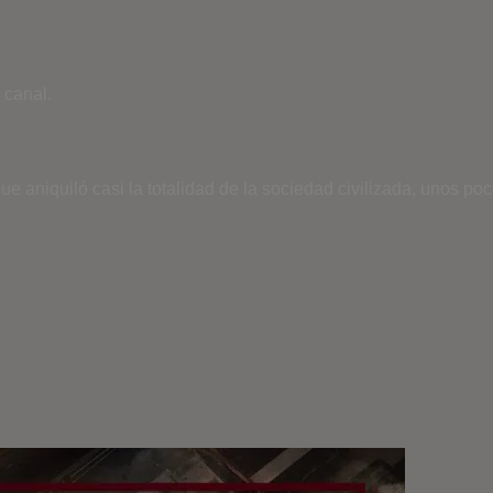
 canal.
que aniquiló casi la totalidad de la sociedad civilizada, unos 