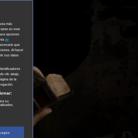
e sea más
 tanto en este
Para opciones
enta
de
 necesario que
ciones. Al hacer
tir sus datos
entificadores
o clic abajo,
página de la
vegación.
ionar:
ara su
nalizados,
cepto