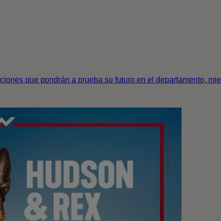
aciones que pondrán a prueba su futuro en el departamento, mie