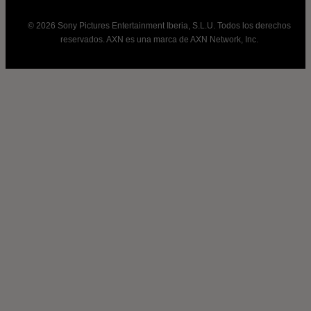
© 2026 Sony Pictures Entertainment Iberia, S.L.U. Todos los derechos
reservados. AXN es una marca de AXN Network, Inc.