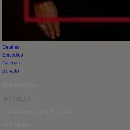
Detalles
Episodios
Galerías
Reparto
El Guardián
OFF THE AIR
Próximas emisiones de El Guardián
AXN España