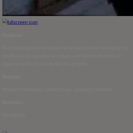
Sinopsis
Nick representa a un adolescente que prefiere quedarse con
su abuelo, el cual está sin hogar y en estado terminal, en
lugar de vivir con una familia de acogida.
Reparto
Michael Pressman, Simon Baker , Dabney Coleman.
Duración
55 minutos