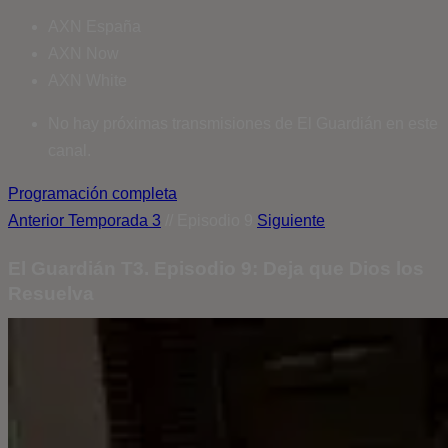
AXN España
AXN Now
AXN White
No hay próximas transmisiones de El Guardián en este
canal.
Programación completa
Anterior
Temporada 3
// Episodio 9
Siguiente
El Guardián T3. Episodio 9: Deja que Dios los
Resuelva