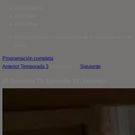
AXN España
AXN Now
AXN White
No hay próximas transmisiones de El Guardián en este
canal.
Programación completa
Anterior
Temporada 3
// Episodio 22
Siguiente
El Guardián T3. Episodio 22: Antártica