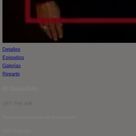
Detalles
Episodios
Galerías
Reparto
El Guardián
OFF THE AIR
Próximas emisiones de El Guardián
AXN España