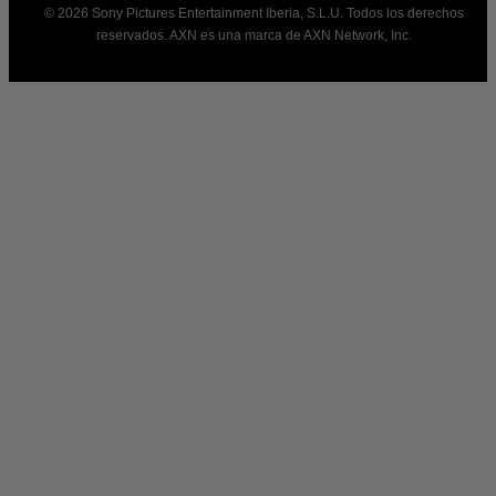
© 2026 Sony Pictures Entertainment Iberia, S.L.U. Todos los derechos
reservados. AXN es una marca de AXN Network, Inc.