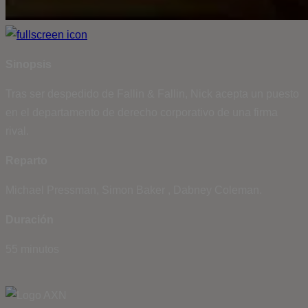
Sinopsis
Tras ser despedido de Fallin & Fallin, Nick acepta un puesto
en el departamento de derecho corporativo de una firma
rival.
Reparto
Michael Pressman, Simon Baker , Dabney Coleman.
Duración
55 minutos