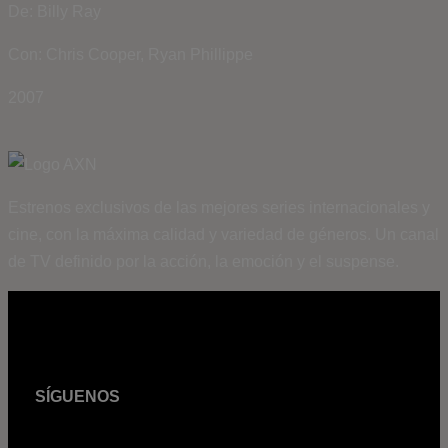
De: Billy Ray
Con: Chris Cooper, Ryan Phillippe
2007
Estrenos exclusivos de las mejores series internacionales y
cine, con la máxima calidad y variedad de géneros. Un canal
de TV definido por la acción, la emoción y el suspense.
SÍGUENOS