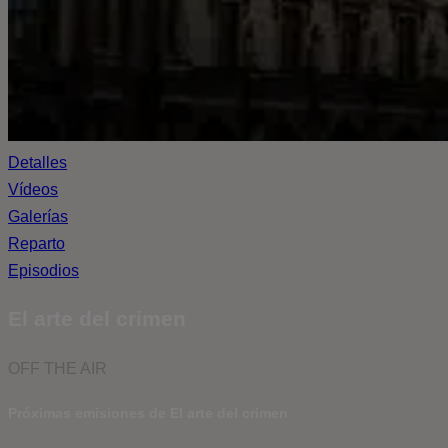
Detalles
Vídeos
Galerías
Reparto
Episodios
El arte del crimen
OFF THE AIR
Próximas emisiones de El arte del crimen