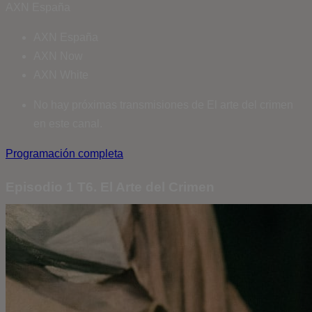
AXN España
AXN España
AXN Now
AXN White
No hay próximas transmisiones de El arte del crimen
en este canal.
Programación completa
Episodio 1 T6. El Arte del Crimen