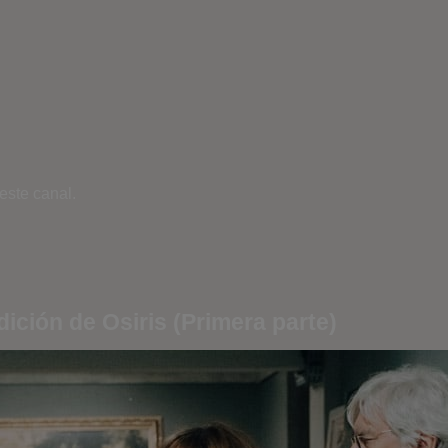
este canal.
dición de Osiris (Primera parte)