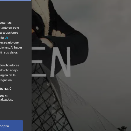
e sea más
 tanto en este
Para opciones
enta
de
 necesario que
ciones. Al hacer
tir sus datos
entificadores
o clic abajo,
página de la
vegación.
ionar:
ara su
nalizados,
cepto