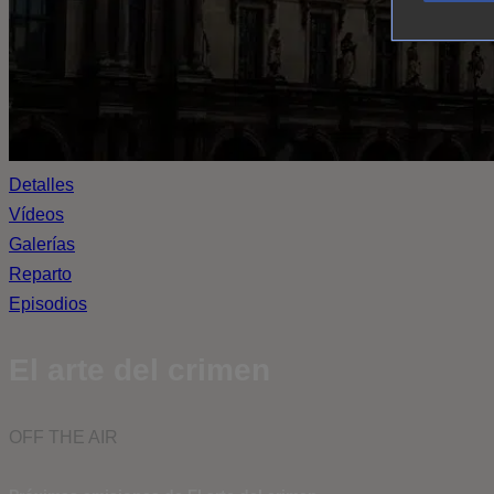
Detalles
Vídeos
Galerías
Reparto
Episodios
El arte del crimen
OFF THE AIR