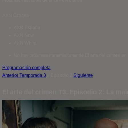
Próximas emisiones de El arte del crimen
AXN España
AXN España
AXN Now
AXN White
No hay próximas transmisiones de El arte del crimen en 
Programación completa
Anterior
Temporada 3
// Episodio 2
Siguiente
El arte del crimen T3. Episodio 2: La mal