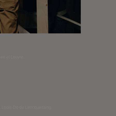
 en el Louvre.
, Louis-Do de Lencquesaing