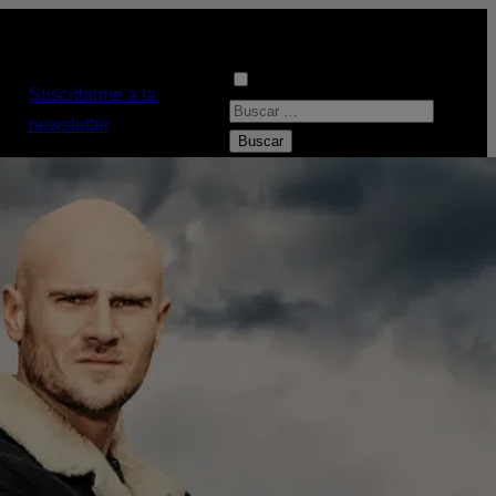
Suscribirme a la
B
newsletter
u
s
c
a
r
: