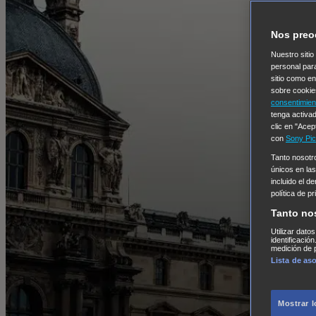
Nos preo
Nuestro sitio
personal par
sitio como e
sobre cookie
consentimien
tenga activad
clic en "Acep
con
Sony Pic
Tanto nosot
únicos en las
incluido el d
política de p
Tanto no
Utilizar dato
identificació
medición de p
Lista de as
Mostrar 