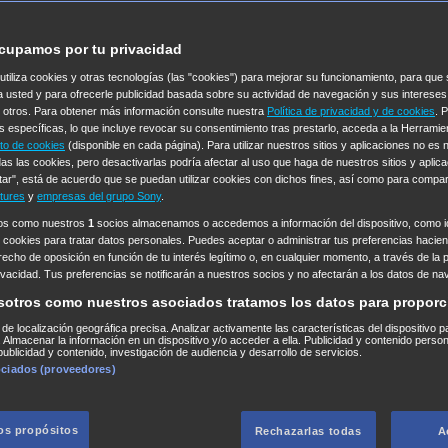
cupamos por tu privacidad
 utiliza cookies y otras tecnologías (las "cookies") para mejorar su funcionamiento, para qu
a usted y para ofrecerle publicidad basada sobre su actividad de navegación y sus intereses
n otros. Para obtener más información consulte nuestra
Política de privacidad y de cookies
. 
s específicas, lo que incluye revocar su consentimiento tras prestarlo, acceda a la Herrami
to de cookies
(disponible en cada página). Para utilizar nuestros sitios y aplicaciones no es
as las cookies, pero desactivarlas podría afectar al uso que haga de nuestros sitios y aplica
tar", está de acuerdo que se puedan utilizar cookies con dichos fines, así como para compar
tures
y
empresas del grupo Sony
.
ros como nuestros
1
socios almacenamos o accedemos a información del dispositivo, como id
 cookies para tratar datos personales. Puedes aceptar o administrar tus preferencias haciend
erecho de oposición en función de tu interés legítimo o, en cualquier momento, a través de la 
rivacidad. Tus preferencias se notificarán a nuestros socios y no afectarán a los datos de na
sotros como nuestros asociados tratamos los datos para proporc
s de localización geográfica precisa. Analizar activamente las características del dispositivo p
n. Almacenar la información en un dispositivo y/o acceder a ella. Publicidad y contenido perso
ublicidad y contenido, investigación de audiencia y desarrollo de servicios.
ociados (proveedores)
los propósitos
Rechazarlas todas
A