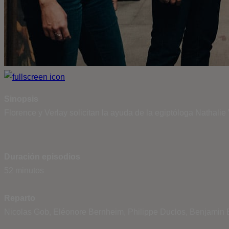
Sinopsis
Florence y Verlay solicitan la ayuda de la egiptóloga Nathalie 
Duración episodios
52 minutos
Reparto
Nicolas Gob, Eléonore Bernheim, Philippe Duclos, Benjamin