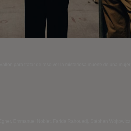
Vallon para tratar de resolver la misteriosa muerte de una mujer
 Egner, Emmanuel Noblet, Farida Rahouadj, Stéphan Wojtowicz