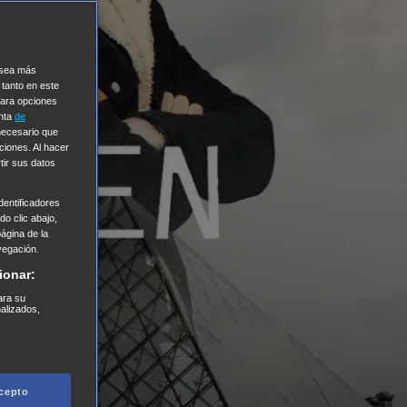
e sea más
 tanto en este
Para opciones
enta
de
 necesario que
ciones. Al hacer
tir sus datos
entificadores
o clic abajo,
página de la
vegación.
ionar:
ara su
nalizados,
cepto