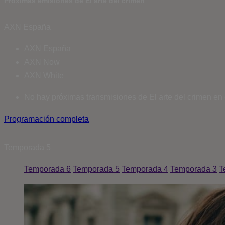
Próximas emisiones de El arte del crimen
AXN España
AXN España
AXN Now
AXN White
No hay próximas transmisiones de El arte del crimen en 
Programación completa
Temporada
5
Temporada 6
Temporada 5
Temporada 4
Temporada 3
T