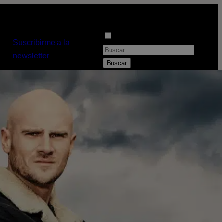
Suscribirme a la
B
newsletter
u
s
c
a
r
: