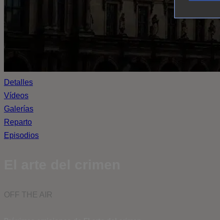
Detalles
Vídeos
Galerías
Reparto
Episodios
El arte del crimen
OFF THE AIR