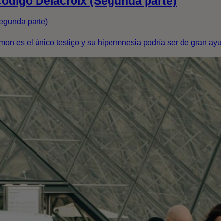
l código Delacroix (Segunda parte)
Segunda parte)
on es el único testigo y su hipermnesia podría ser de gran ayud