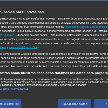
cupamos por tu privacidad
 utiliza cookies y otras tecnologías (las "cookies") para mejorar su funcionamiento, para qu
a usted y para ofrecerle publicidad basada sobre su actividad de navegación y sus intereses
n otros. Para obtener más información consulte nuestra
Política de privacidad y de cookies
. 
s específicas, lo que incluye revocar su consentimiento tras prestarlo, acceda a la Herrami
to de cookies
(disponible en cada página). Para utilizar nuestros sitios y aplicaciones no es
as las cookies, pero desactivarlas podría afectar al uso que haga de nuestros sitios y aplica
tar", está de acuerdo que se puedan utilizar cookies con dichos fines, así como para compar
tures
y
empresas del grupo Sony
.
ros como nuestros
1
socios almacenamos o accedemos a información del dispositivo, como id
 cookies para tratar datos personales. Puedes aceptar o administrar tus preferencias haciend
erecho de oposición en función de tu interés legítimo o, en cualquier momento, a través de la 
rivacidad. Tus preferencias se notificarán a nuestros socios y no afectarán a los datos de na
sotros como nuestros asociados tratamos los datos para proporc
s de localización geográfica precisa. Analizar activamente las características del dispositivo p
n. Almacenar la información en un dispositivo y/o acceder a ella. Publicidad y contenido perso
ublicidad y contenido, investigación de audiencia y desarrollo de servicios.
ociados (proveedores)
los propósitos
Rechazarlas todas
A