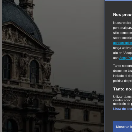
Nos preo
Nuestro sitio
personal par
sitio como e
sobre cookie
consentimien
tenga activad
clic en "Acep
con
Sony Pic
Tanto nosot
únicos en las
incluido el d
política de p
Tanto no
Utilizar dato
identificació
medición de p
Lista de as
Mostrar 