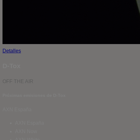
Detalles
D-Tox
OFF THE AIR
Próximas emisiones de D-Tox
AXN España
AXN España
AXN Now
AXN White