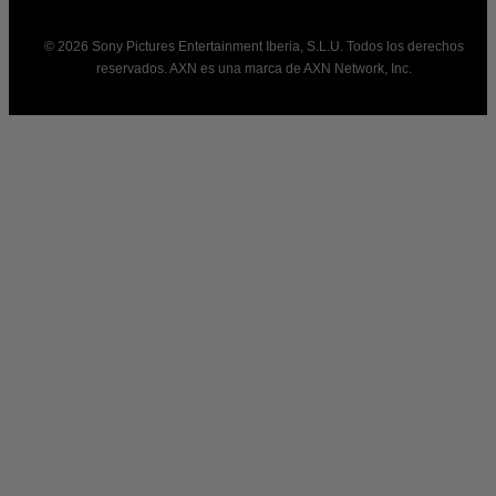
© 2026 Sony Pictures Entertainment Iberia, S.L.U. Todos los derechos
reservados. AXN es una marca de AXN Network, Inc.