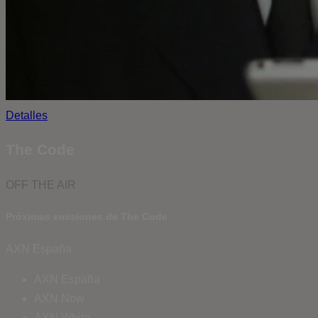
Detalles
The Code
OFF THE AIR
Próximas emisiones de The Code
AXN España
AXN España
AXN Now
AXN White