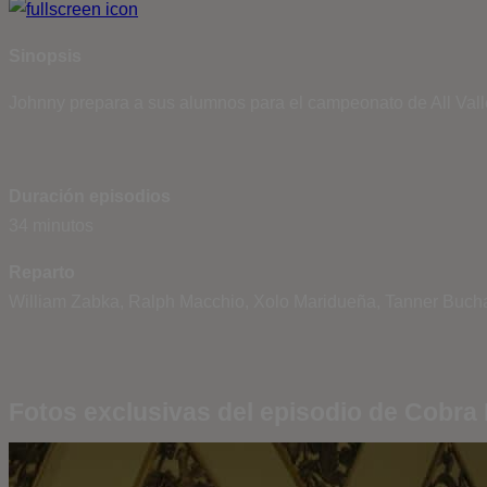
Sinopsis
Johnny prepara a sus alumnos para el campeonato de All Vall
Duración episodios
34 minutos
Reparto
William Zabka, Ralph Macchio, Xolo Maridueña, Tanner Buc
Fotos exclusivas del episodio de Cobra 