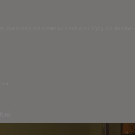
ey. Daniel empieza a entrenar a Robby en Miyagi-Do sin saber 
hanan
Kai