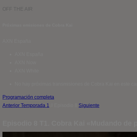
OFF THE AIR
Próximas emisiones de Cobra Kai
AXN España
AXN España
AXN Now
AXN White
No hay próximas transmisiones de Cobra Kai en este ca
Programación completa
Anterior
Temporada 1
// Episodio 8
Siguiente
Episodio 8 T1. Cobra Kai «Mudando de p