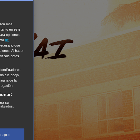
e sea más
 tanto en este
Para opciones
enta
de
 necesario que
ciones. Al hacer
tir sus datos
entificadores
o clic abajo,
página de la
vegación.
ionar:
ara su
nalizados,
cepto