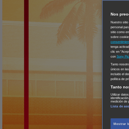
Nos preo
Nuestro sitio
personal par
sitio como e
sobre cookie
consentimien
tenga activad
clic en "Acep
con
Sony Pic
Tanto nosot
únicos en las
incluido el d
política de p
Tanto no
Utilizar dato
identificació
medición de p
Lista de as
Mostrar 