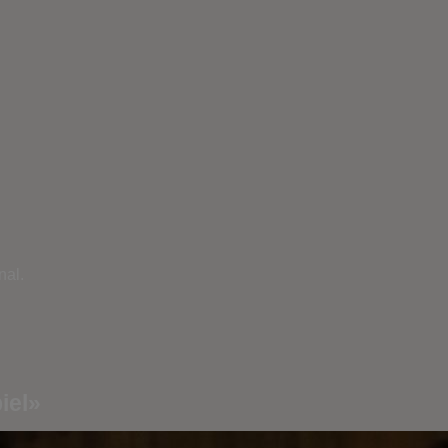
nal.
iel»