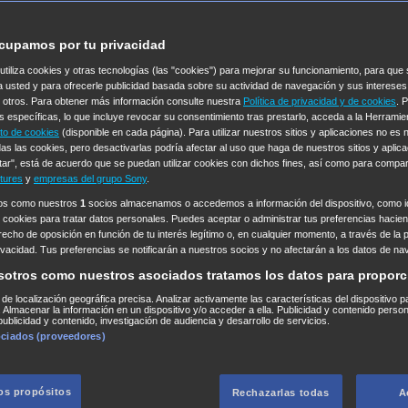
cupamos por tu privacidad
 utiliza cookies y otras tecnologías (las "cookies") para mejorar su funcionamiento, para qu
a usted y para ofrecerle publicidad basada sobre su actividad de navegación y sus intereses
n otros. Para obtener más información consulte nuestra
Política de privacidad y de cookies
. 
s específicas, lo que incluye revocar su consentimiento tras prestarlo, acceda a la Herrami
to de cookies
(disponible en cada página). Para utilizar nuestros sitios y aplicaciones no es
as las cookies, pero desactivarlas podría afectar al uso que haga de nuestros sitios y aplica
tar", está de acuerdo que se puedan utilizar cookies con dichos fines, así como para compar
tures
y
empresas del grupo Sony
.
ros como nuestros
1
socios almacenamos o accedemos a información del dispositivo, como id
 cookies para tratar datos personales. Puedes aceptar o administrar tus preferencias haciend
erecho de oposición en función de tu interés legítimo o, en cualquier momento, a través de la 
rivacidad. Tus preferencias se notificarán a nuestros socios y no afectarán a los datos de na
sotros como nuestros asociados tratamos los datos para proporc
s de localización geográfica precisa. Analizar activamente las características del dispositivo p
n. Almacenar la información en un dispositivo y/o acceder a ella. Publicidad y contenido perso
ublicidad y contenido, investigación de audiencia y desarrollo de servicios.
ociados (proveedores)
los propósitos
Rechazarlas todas
A