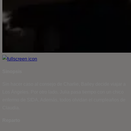
Sinopsis
Sin hacer caso al consejo de Charlie, Bailey decide viajar a
Los Ángeles. Por otro lado, Julia pasa tiempo con un chico
enfermo de SIDA. Además, todos olvidan el cumpleaños de
Claudia.
Reparto