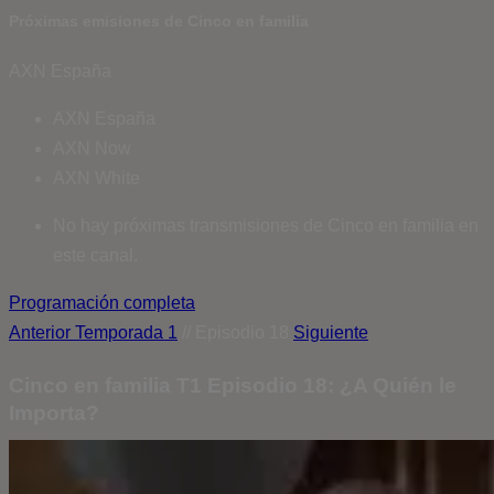
Próximas emisiones de Cinco en familia
AXN España
AXN España
AXN Now
AXN White
No hay próximas transmisiones de Cinco en familia en
este canal.
Programación completa
Anterior
Temporada 1
// Episodio 18
Siguiente
Cinco en familia T1 Episodio 18: ¿A Quién le
Importa?