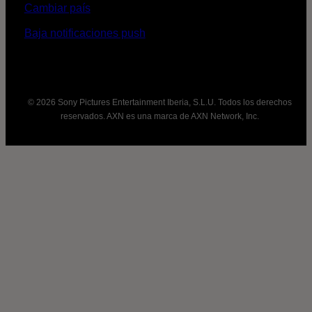
Cambiar país
Baja notificaciones push
© 2026 Sony Pictures Entertainment Iberia, S.L.U. Todos los derechos
reservados. AXN es una marca de AXN Network, Inc.