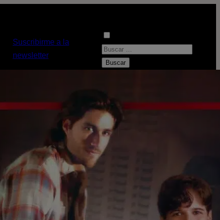
Suscribirme a la
B
newsletter
u
s
c
a
r
: