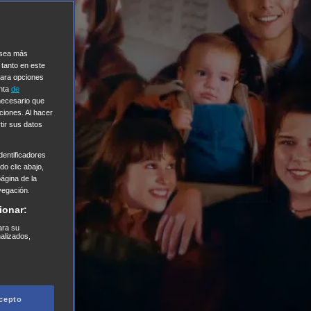
e sea más
 tanto en este
Para opciones
enta
de
 necesario que
ciones. Al hacer
tir sus datos
entificadores
o clic abajo,
página de la
vegación.
ionar:
ara su
nalizados,
cepto