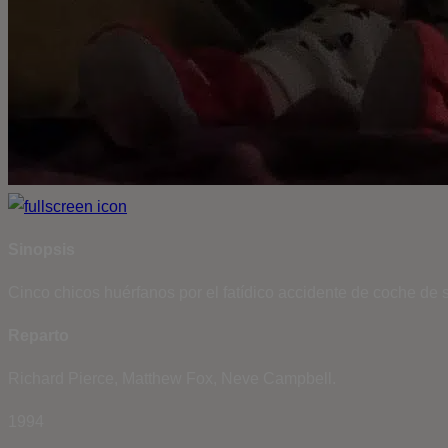
Sinopsis
Cinco chicos huérfanos por el fatídico accidente de coche de
Reparto
Richard Pierce, Matthew Fox, Neve Campbell.
1994