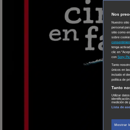
Nos preo
Nuestro sitio
personal par
sitio como e
sobre cookie
consentimien
tenga activad
clic en "Acep
con
Sony Pic
Tanto nosot
únicos en las
incluido el d
política de p
Tanto no
Utilizar dato
identificació
medición de p
Lista de as
Mostrar 