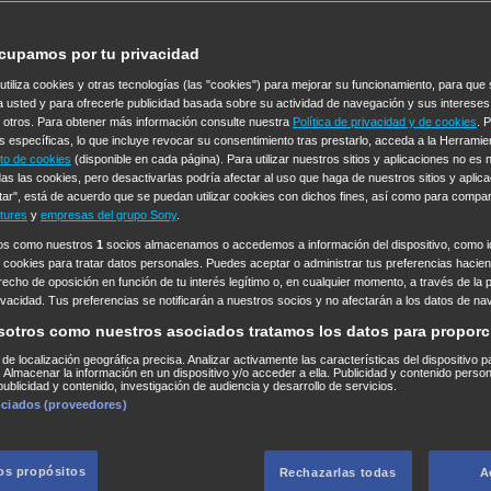
cupamos por tu privacidad
 utiliza cookies y otras tecnologías (las "cookies") para mejorar su funcionamiento, para qu
a usted y para ofrecerle publicidad basada sobre su actividad de navegación y sus intereses
n otros. Para obtener más información consulte nuestra
Política de privacidad y de cookies
. 
s específicas, lo que incluye revocar su consentimiento tras prestarlo, acceda a la Herrami
to de cookies
(disponible en cada página). Para utilizar nuestros sitios y aplicaciones no es
as las cookies, pero desactivarlas podría afectar al uso que haga de nuestros sitios y aplica
tar", está de acuerdo que se puedan utilizar cookies con dichos fines, así como para compar
tures
y
empresas del grupo Sony
.
ros como nuestros
1
socios almacenamos o accedemos a información del dispositivo, como id
 cookies para tratar datos personales. Puedes aceptar o administrar tus preferencias haciend
erecho de oposición en función de tu interés legítimo o, en cualquier momento, a través de la 
rivacidad. Tus preferencias se notificarán a nuestros socios y no afectarán a los datos de na
sotros como nuestros asociados tratamos los datos para proporc
s de localización geográfica precisa. Analizar activamente las características del dispositivo p
n. Almacenar la información en un dispositivo y/o acceder a ella. Publicidad y contenido perso
ublicidad y contenido, investigación de audiencia y desarrollo de servicios.
ociados (proveedores)
los propósitos
Rechazarlas todas
A