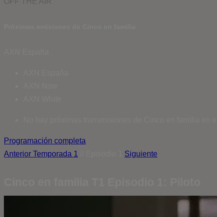
OFF THE AIR
Próximas emisiones de Cinco en familia
AXN España
AXN España
AXN Now
AXN White
No hay próximas transmisiones de Cinco en familia en e
Programación completa
Anterior
Temporada 1
// Episodio 1
Siguiente
Cinco en familia T1 Episodio 1: Piloto