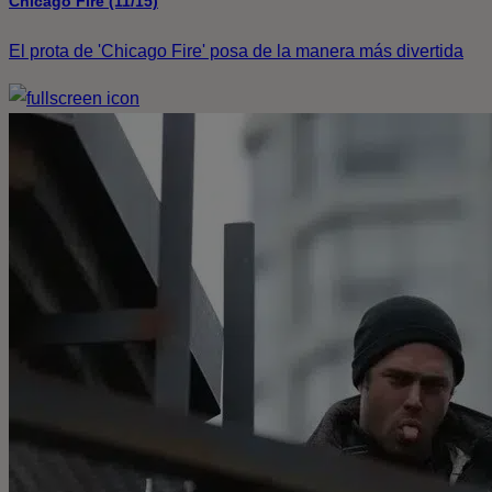
Chicago Fire (11/15)
El prota de 'Chicago Fire' posa de la manera más divertida