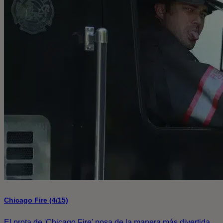
Chicago Fire (4/15)
El prota de 'Chicago Fire' posa de la manera más divertida