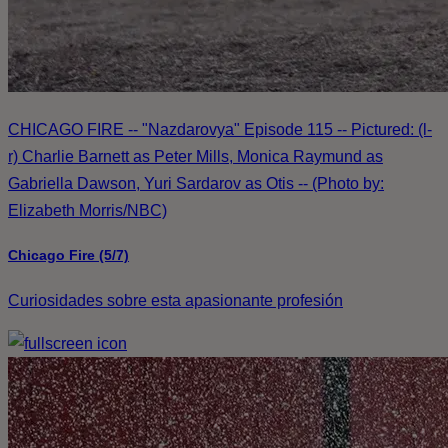
CHICAGO FIRE -- "Nazdarovya" Episode 115 -- Pictured: (l-
r) Charlie Barnett as Peter Mills, Monica Raymund as
Gabriella Dawson, Yuri Sardarov as Otis -- (Photo by:
Elizabeth Morris/NBC)
Chicago Fire (5/7)
Curiosidades sobre esta apasionante profesión