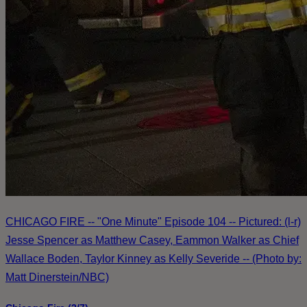
CHICAGO FIRE -- "One Minute" Episode 104 -- Pictured: (l-r)
Jesse Spencer as Matthew Casey, Eammon Walker as Chief
Wallace Boden, Taylor Kinney as Kelly Severide -- (Photo by:
Matt Dinerstein/NBC)