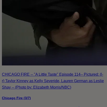
CHICAGO FIRE -- "A Little Taste" Episode 114-- Pictured: (l-
r) Taylor Kinney as Kelly Severide, Lauren German as Leslie
Shay -- (Photo by: Elizabeth Morris/NBC)
Chicago Fire (3/7)