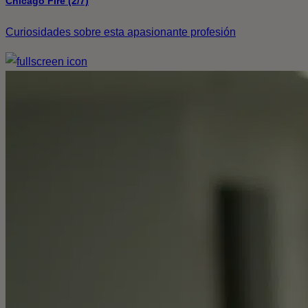
Chicago Fire (2/7)
Curiosidades sobre esta apasionante profesión