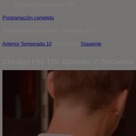
Chicago Fire
Episodio: 1114
Programación completa
Próxima emisión: domingo, 09 agosto 10:37
Anterior
Temporada 10
// Episodio 2
Siguiente
Chicago Fire T10. Episodio 2: Recuento