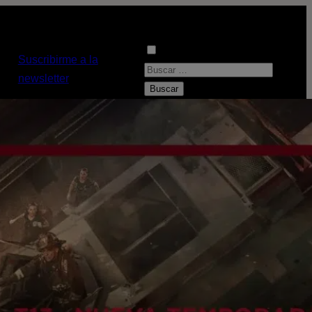
Suscribirme a la
B
newsletter
u
s
c
a
r
: