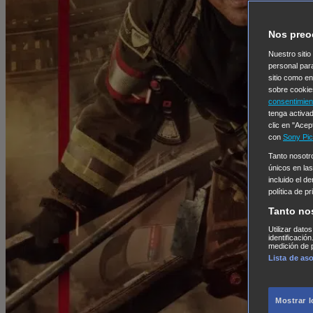
Nos preo
Nuestro sitio
personal par
sitio como e
sobre cookie
consentimien
tenga activad
clic en "Acep
con
Sony Pic
Tanto nosot
únicos en las
incluido el d
política de p
Tanto no
Utilizar dato
identificació
medición de p
Lista de as
Mostrar 