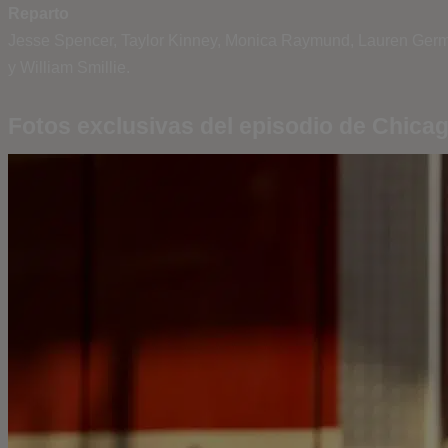
Reparto
Jesse Spencer,
Taylor Kinney,
Monica Raymund,
Lauren Ger
y
William Smillie.
Fotos exclusivas del episodio de Chicag