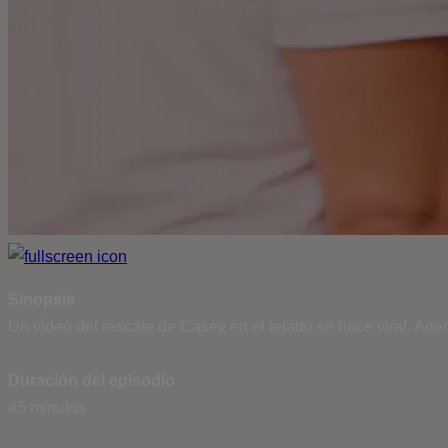
Sinopsis
Un vídeo del rescate de Casey en el tejado se hace viral. Ade
Duración del episodio
45 minutos