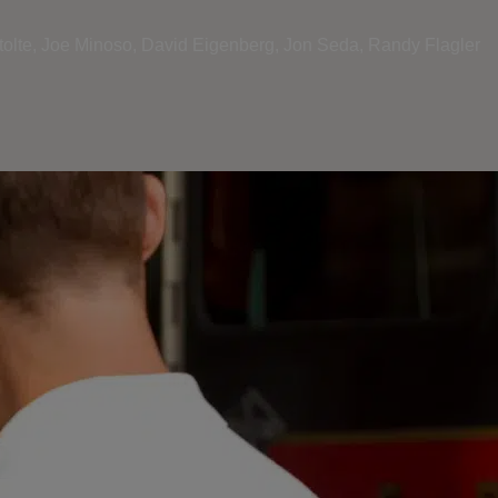
olte,
Joe Minoso,
David Eigenberg,
Jon Seda,
Randy Flagler