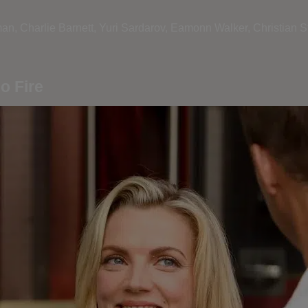
man,
Charlie Barnett,
Yuri Sardarov,
Eamonn Walker,
Christian St
o Fire