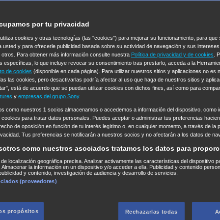
cupamos por tu privacidad
 utiliza cookies y otras tecnologías (las "cookies") para mejorar su funcionamiento, para qu
a usted y para ofrecerle publicidad basada sobre su actividad de navegación y sus intereses
n otros. Para obtener más información consulte nuestra
Política de privacidad y de cookies
. 
s específicas, lo que incluye revocar su consentimiento tras prestarlo, acceda a la Herrami
to de cookies
(disponible en cada página). Para utilizar nuestros sitios y aplicaciones no es
as las cookies, pero desactivarlas podría afectar al uso que haga de nuestros sitios y aplica
tar", está de acuerdo que se puedan utilizar cookies con dichos fines, así como para compar
tures
y
empresas del grupo Sony
.
ros como nuestros
1
socios almacenamos o accedemos a información del dispositivo, como id
 cookies para tratar datos personales. Puedes aceptar o administrar tus preferencias haciend
erecho de oposición en función de tu interés legítimo o, en cualquier momento, a través de la 
rivacidad. Tus preferencias se notificarán a nuestros socios y no afectarán a los datos de na
sotros como nuestros asociados tratamos los datos para proporc
s de localización geográfica precisa. Analizar activamente las características del dispositivo p
n. Almacenar la información en un dispositivo y/o acceder a ella. Publicidad y contenido perso
ublicidad y contenido, investigación de audiencia y desarrollo de servicios.
ociados (proveedores)
los propósitos
Rechazarlas todas
A