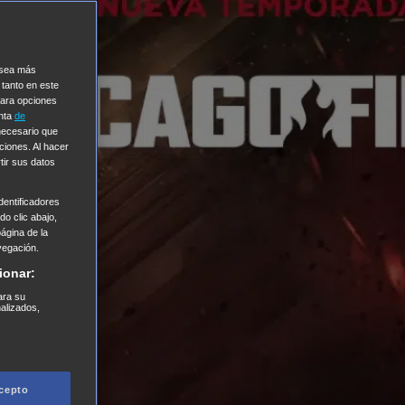
e sea más
 tanto en este
Para opciones
enta
de
 necesario que
ciones. Al hacer
tir sus datos
entificadores
o clic abajo,
página de la
vegación.
ionar:
ara su
nalizados,
cepto