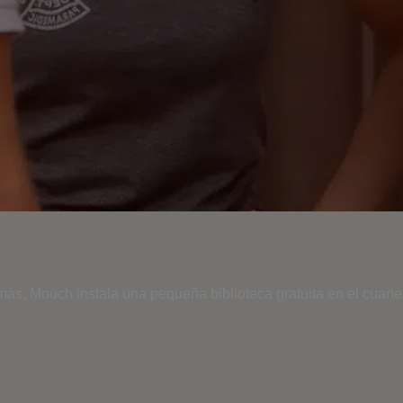
más, Mouch instala una pequeña biblioteca gratuita en el cuart