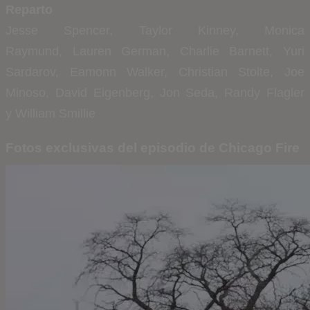
Reparto
Jesse Spencer,
Taylor Kinney,
Monica
Raymund,
Lauren German,
Charlie Barnett,
Yuri
Sardarov,
Eamonn Walker,
Christian Stolte,
Joe
Minoso,
David Eigenberg,
Jon Seda,
Randy Flagler
y
William Smillie
Fotos exclusivas del episodio de Chicago Fire