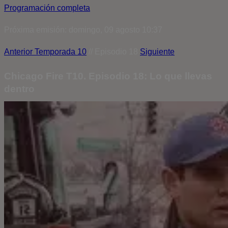
Programación completa
Próxima emisión: domingo, 09 agosto 10:37
Anterior
Temporada 10
// Episodio 18
Siguiente
Chicago Fire T10. Episodio 18: Lo que llevas
dentro