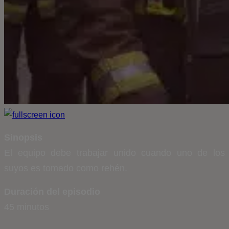
Sinopsis
El equipo debe trabajar unido cuando uno de los
suyos es tomado como rehén.
Duración del episodio
45 minutos