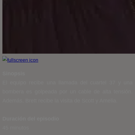
Sinopsis
El equipo recibe una llamada del cuartel 37 y una
bombera es golpeada por un cable de alta tensión.
Además, Brett recibe la visita de Scott y Amelia.
Duración del episodio
45 minutos