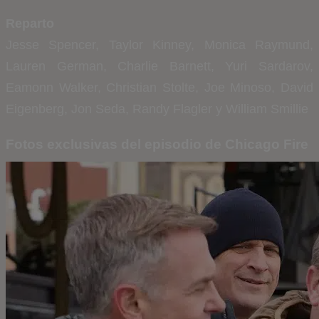
Reparto
Jesse Spencer,
Taylor Kinney,
Monica Raymund,
Lauren German,
Charlie Barnett,
Yuri Sardarov,
Eamonn Walker,
Christian Stolte,
Joe Minoso,
David
Eigenberg,
Jon Seda,
Randy Flagler y
William Smillie
Fotos exclusivas del episodio de Chicago Fire